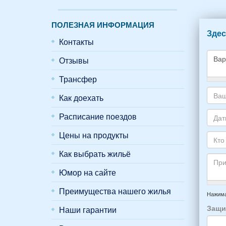
ПОЛЕЗНАЯ ИНФОРМАЦИЯ
Здес
Контакты
Отзывы
Трансфер
Како
Как доехать
жиль
хоти
Ваш
Расписание поездов
снять
адре
укаж
элек
Даты
Цены на продукты
пожа
почт
Ваше
НОМ
*
отды
Как выбрать жильё
Кто
вари
приб
буде
*
Юмор на сайте
и
прож
отъе
-
Преимущества нашего жилья
Прим
из
напр
Нажима
Феод
6
Защи
Наши гарантии
*
чело
4