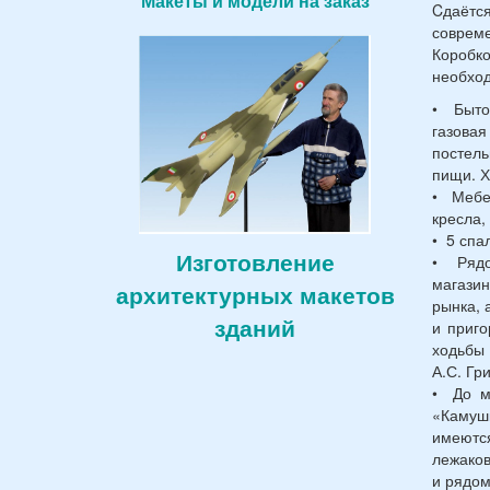
Макеты и модели на заказ
Cдаётс
соврем
Коробк
необход
• Бытов
газова
постел
пищи. Х
• Мебел
кресла,
• 5 спа
Изготовление
• Рядо
магази
архитектурных макетов
рынка, 
зданий
и приго
ходьбы 
А.С. Гр
• До м
«Камуш
имеютс
лежаков
и рядом