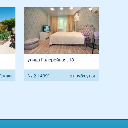
улица Галерейная, 13
сутки
№ 2-1499*
от
руб/сутки