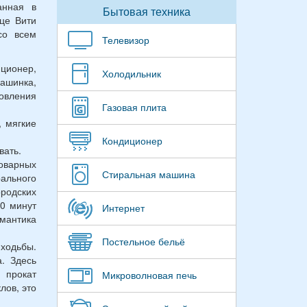
анная в
Бытовая техника
це Вити
со всем
Телевизор
иционер,
Холодильник
ашинка,
овления
Газовая плита
, мягкие
Кондиционер
вать.
оварных
Стиральная машина
ального
ородских
10 минут
Интернет
омантика
Постельное бельё
ходьбы.
. Здесь
 прокат
Микроволновая печь
лов, это