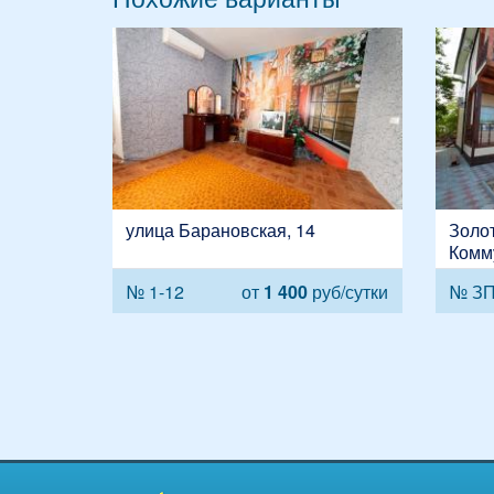
улица Барановская, 14
Золот
Комм
№ 1-12
от
1 400
руб/сутки
№ ЗП