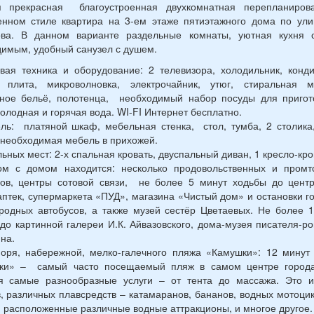
я прекрасная благоустроенная двухкомнатная перепланиров
енном стиле квартира на 3-ем этаже пятиэтажного дома по ули
ова. В данном варианте раздельные комнаты, уютная кухня 
имым, удобный санузел с душем.
ая техника и оборудование: 2 телевизора, холодильник, конд
я плита, микроволновка, электрочайник, утюг, стиральная м
ьное бельё, полотенца, необходимый набор посуды для пригот
олодная и горячая вода. WI-FI Интернет бесплатно.
ь: платяной шкаф, мебельная стенка, стол, тумба, 2 столика
 необходимая мебель в прихожей.
льных мест: 2-х спальная кровать, двуспальный диван, 1 кресло-кро
м с домом находится: несколько продовольственных и промт
нов, центры сотовой связи, не более 5 минут ходьбы до центр
аптек, супермаркета «ПУД», магазина «Чистый дом» и остановки г
родных автобусов, а также музей сестёр Цветаевых. Не более 
до картинной галереи И.К. Айвазовского, дома-музея писателя-р
ина.
оря, набережной, мелко-галечного пляжа «Камушки»: 12 минут 
ки» – самый часто посещаемый пляж в самом центре города
я самые разнообразные услуги – от тента до массажа. Это и
, различных плавсредств – катамаранов, бананов, водных мотоцик
 расположенные различные водные аттракционы, и многое другое.