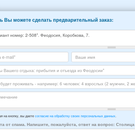
ь Вы можете сделать предварительный заказ:
е
е
те
Ваше
,
с
имя
ите
тронной
луйста
ы
го
ЕР
ха:
анта:
ытия
т
ивать
зда
ечание
имер:
я на кнопку, вы даете
согласие на обработку своих персональных данных
.
осии:
та от спама. Напишите, пожалуйста, ответ на вопрос: Столиц
век: