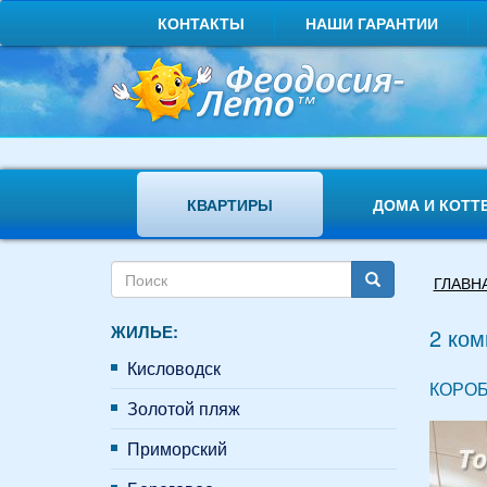
Перейти
КОНТАКТЫ
НАШИ ГАРАНТИИ
к
основному
содержанию
КВАРТИРЫ
ДОМА И КОТТ
Форма
Вы
ГЛАВН
поиска
здесь
Поиск
ЖИЛЬЕ:
2 ком
Кисловодск
КОРОБ
Золотой пляж
Приморский