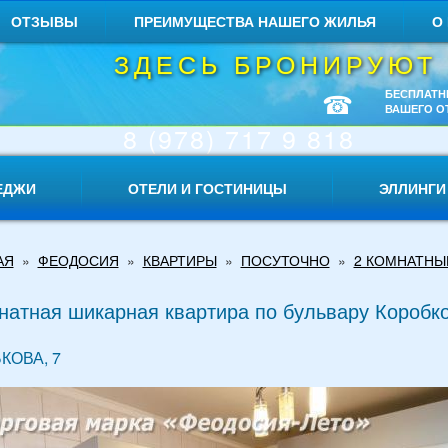
ОТЗЫВЫ
ПРЕИМУЩЕСТВА НАШЕГО ЖИЛЬЯ
О
ЗДЕСЬ БРОНИРУЮТ
☎
БЕСПЛАТН
ВАШЕГО О
8 (978) 717 9 818
ЕДЖИ
ОТЕЛИ И ГОСТИНИЦЫ
ЭЛЛИНГИ
АЯ
»
ФЕОДОСИЯ
»
КВАРТИРЫ
»
ПОСУТОЧНО
»
2 КОМНАТНЫ
натная шикарная квартира по бульвару Коробко
КОВА, 7