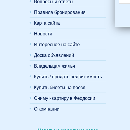
Вопросы и ответы
взро
(2
Правила бронирования
мужч
2
Карта сайта
женщ
Новости
и
2
Интересное на сайте
дете
(воз
Доска объявлений
7
и
Владельцам жилья
12
лет):
Купить / продать недвижимость
*
Купить билеты на поезд
Сниму квартиру в Феодосии
О компании