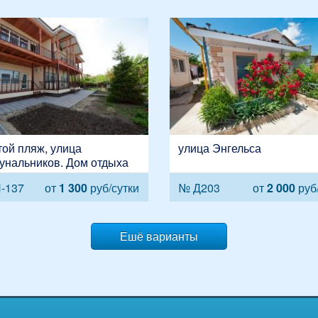
ой пляж, улица
улица Энгельса
унальников. Дом отдыха
-137
от
1 300
руб/сутки
№ Д203
от
2 000
руб/
Ешё варианты