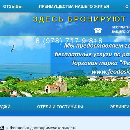
ОТЗЫВЫ
ПРЕИМУЩЕСТВА НАШЕГО ЖИЛЬЯ
О
ЗДЕСЬ БРОНИРУЮТ
☎
БЕСПЛАТН
ВАШЕГО О
8 (978) 717 9 818
ЕДЖИ
ОТЕЛИ И ГОСТИНИЦЫ
ЭЛЛИНГИ
АЯ
»
Феодосия достопримечательности