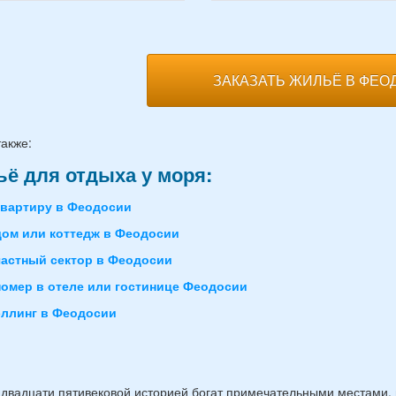
ЗАКАЗАТЬ ЖИЛЬЁ В ФЕО
также:
ё для отдыха у моря:
квартиру в Феодосии
дом или коттедж в Феодосии
частный сектор в Феодосии
номер в отеле или гостинице Феодосии
эллинг в Феодосии
 двадцати пятивековой историей богат примечательными местами