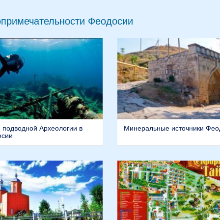
опримечательности Феодосии
 подводной Археологии в
Минеральные источники Фео
осии