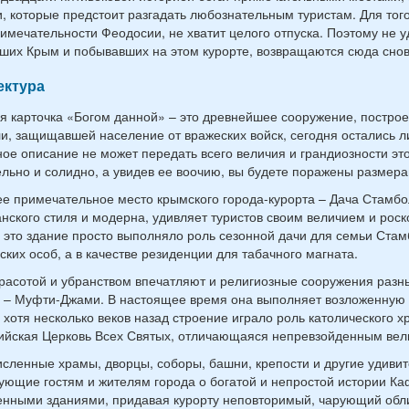
, которые предстоит разгадать любознательным туристам. Для тог
имечательности Феодосии, не хватит целого отпуска. Поэтому не у
ших Крым и побывавших на этом курорте, возвращаются сюда снов
ектура
я карточка «Богом данной» – это древнейшее сооружение, построен
и, защищавшей население от вражеских войск, сегодня остались 
ое описание не может передать всего величия и грандиозности эт
льно и солидно, а увидев ее воочию, вы будете поражены размера
е примечательное место крымского города-курорта – Дача Стамбо
нского стиля и модерна, удивляет туристов своим величием и роск
о это здание просто выполняло роль сезонной дачи для семьи Стам
ских особ, а в качестве резиденции для табачного магната.
расотой и убранством впечатляют и религиозные сооружения разны
 – Муфти-Джами. В настоящее время она выполняет возложенную 
 хотя несколько веков назад строение играло роль католического 
йская Церковь Всех Святых, отличающаяся непревзойденным вел
сленные храмы, дворцы, соборы, башни, крепости и другие удивит
ующие гостям и жителям города о богатой и непростой истории К
нными зданиями, придавая курорту неповторимый, чарующий обл