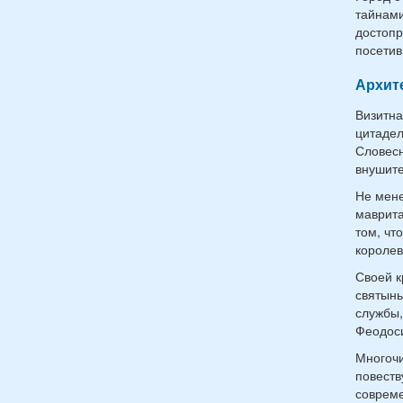
тайнами
достопр
посетив
Архит
Визитна
цитадел
Словесн
внушите
Не мене
маврита
том, чт
королев
Своей к
святынь
службы,
Феодоси
Многочи
повеств
совреме