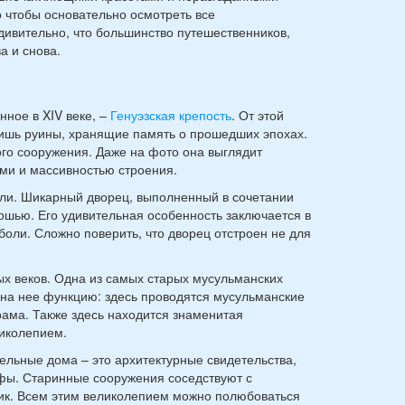
о чтобы основательно осмотреть все
дивительно, что большинство путешественников,
а и снова.
ное в XIV веке, –
Генуэзская крепость
. От этой
лишь руины, хранящие память о прошедших эпохах.
ого сооружения. Даже на фото она выглядит
ми и массивностью строения.
ли. Шикарный дворец, выполненный в сочетании
ошью. Его удивительная особенность заключается в
боли. Сложно поверить, что дворец отстроен не для
х веков. Одна из самых старых мусульманских
на нее функцию: здесь проводятся мусульманские
храма. Также здесь находится знаменитая
иколепием.
ельные дома – это архитектурные свидетельства,
афы. Старинные сооружения соседствуют с
ик. Всем этим великолепием можно полюбоваться