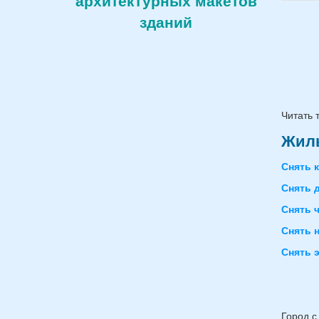
архитектурных макетов
зданий
Читать 
Жиль
Снять 
Снять 
Снять 
Снять 
Снять 
Город с