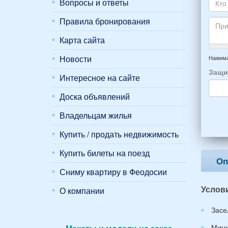
пожа
Вопросы и ответы
почт
Ваше
НОМ
*
отды
Кто
Правила бронирования
вари
приб
буде
*
и
прож
Карта сайта
отъе
-
Прим
из
напр
Новости
Нажима
Феод
6
Защи
*
Интересное на сайте
чело
4
Доска объявлений
взро
(2
Владельцам жилья
мужч
2
Купить / продать недвижимость
женщ
и
Купить билеты на поезд
2
Оп
дете
Сниму квартиру в Феодосии
(воз
Услов
7
О компании
и
Засе
12
лет):
Мини