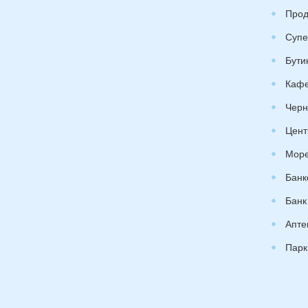
Прод
Супе
Бути
Каф
Черн
Цент
Море
Банк
Банк
Апте
Парк