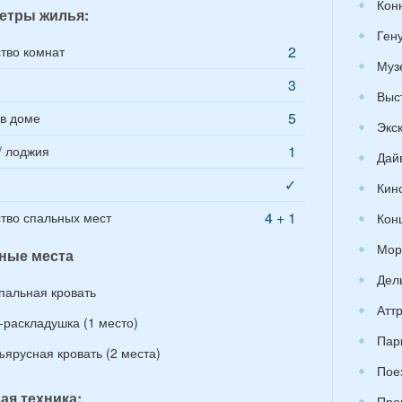
Кон
етры жилья:
Ген
2
тво комнат
Муз
3
Выс
5
в доме
Экс
1
/ лоджия
Дай
✓
Кин
4 + 1
тво спальных мест
Кон
Мор
ные места
Дел
спальная кровать
Атт
-раскладушка (1 место)
Пар
ъярусная кровать (2 места)
Пое
ая техника:
Про