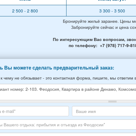
2 500 - 2 800
3 300 - 3 500
Бронируйте жильё заранее. Цены мо
Забронируйте сейчас и цена со
По интересующим Вас вопросам, звон
по телефону: +7 (978) 717-9-81
ь Вы можете сделать предварительный заказ:
 к чему не обязывает - это контактная форма, пишите, мы ответим 
е
е
те
Ваше
,
с
имя
ите
тронной