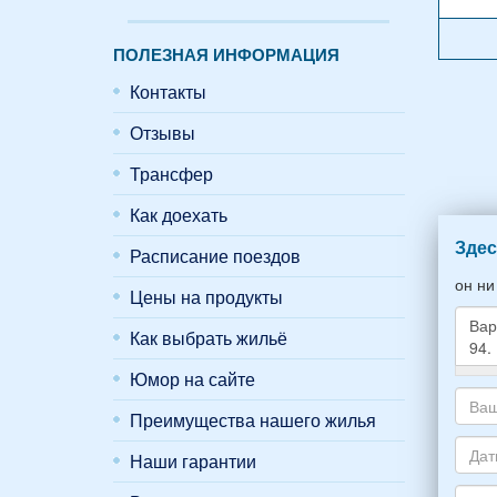
ПОЛЕЗНАЯ ИНФОРМАЦИЯ
Контакты
Отзывы
Трансфер
Как доехать
Здес
Расписание поездов
он ни
Цены на продукты
Как выбрать жильё
Юмор на сайте
Како
жиль
Преимущества нашего жилья
хоти
Ваш
снять
адре
Наши гарантии
укаж
элек
Даты