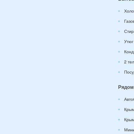
Холо
Газо
Стир
Утюг
Конд
2 те
Посу
Рядом
Авто
Крым
Крым
Мини