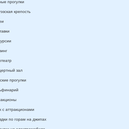
ные прогулки
уэзская крепость
еи
тавки
курсии
винг
отеатр
цертный зал
ские прогулки
ьфинарий
ракционы
к с аттракционами
здки по горам на джипах
гулки на электромобиле