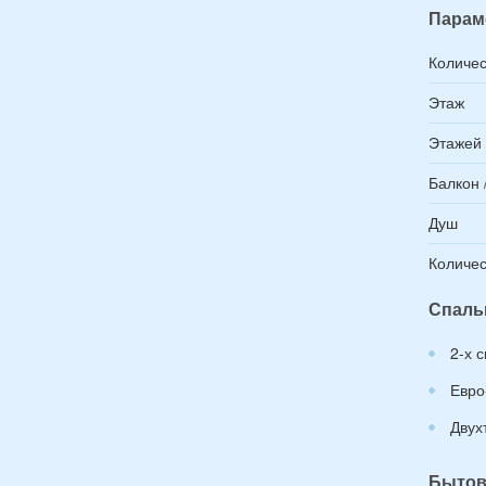
Парам
Количес
Этаж
Этажей 
Балкон 
Душ
Количес
Спаль
2-х 
Евро
Двух
Бытов