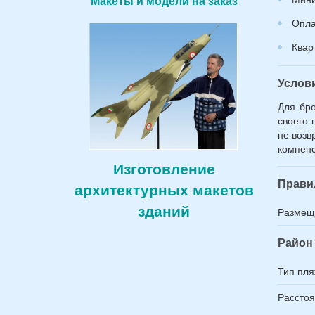
Макеты и модели на заказ
*
Опла
Квар
Услов
Для бро
своего 
не возв
компенс
Изготовление
Прави
архитектурных макетов
зданий
Размещ
Район 
Тип пл
Расстоя