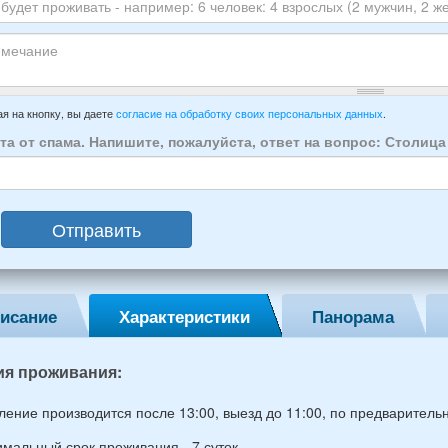
луйста
ы
го
ЕР
ха:
анта:
ытия
т
ивать
зда
ечание
имер:
я на кнопку, вы даете
согласие на обработку своих персональных данных
.
осии:
та от спама. Напишите, пожалуйста, ответ на вопрос: Столиц
век:
слых
Отправить
ин,
ины)
исание
Характеристики
Панорама
й
раст
ия проживания:
ление производится после 13:00, выезд до 11:00, по предваритель
мальный срок проживания - 7 суток.