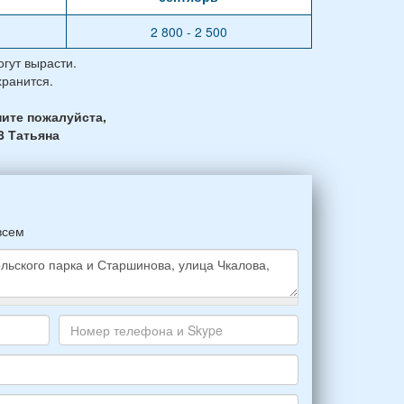
2 800 - 2 500
гут вырасти.
хранится.
ите пожалуйста,
8 Татьяна
всем
Номер
телефона
и