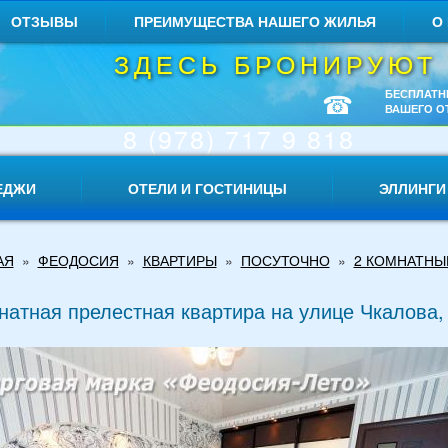
ОТЗЫВЫ
ПРЕИМУЩЕСТВА НАШЕГО ЖИЛЬЯ
О
ЗДЕСЬ БРОНИРУЮТ
☎
БЕСПЛАТН
ВАШЕГО О
8 (978) 717 9 818
ЕДЖИ
ОТЕЛИ И ГОСТИНИЦЫ
ЭЛЛИНГИ
АЯ
»
ФЕОДОСИЯ
»
КВАРТИРЫ
»
ПОСУТОЧНО
»
2 КОМНАТНЫ
натная прелестная квартира на улице Чкалова,