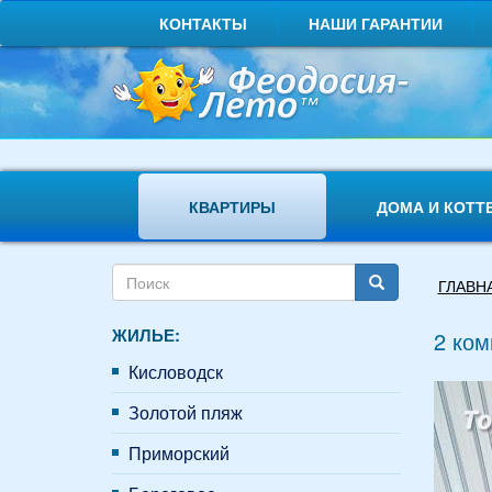
Перейти
КОНТАКТЫ
НАШИ ГАРАНТИИ
к
основному
содержанию
КВАРТИРЫ
ДОМА И КОТТ
Форма
Вы
ГЛАВН
поиска
здесь
Поиск
ЖИЛЬЕ:
2 ком
Кисловодск
Золотой пляж
Приморский