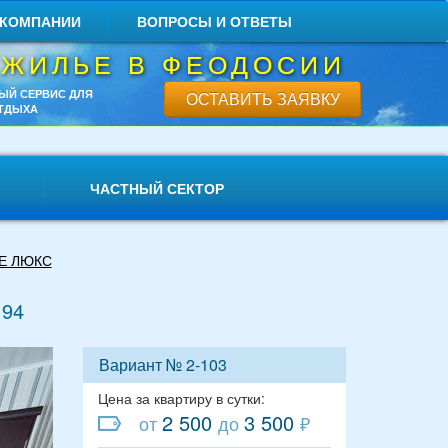
 КОМПАНИИ
ВОПРОСЫ И ОТВЕТЫ
 ЖИЛЬЕ В ФЕОДОСИИ
ЫЙ СЕРВИС ДЛЯ
ОСТАВИТЬ ЗАЯВКУ
ТДЫХА
ЧАСТНЫЙ СЕКТОР
Е ЛЮКС
 94
Вариант № 2-103
Цена за квартиру в сутки:
2 500
3 500
от
до
₽