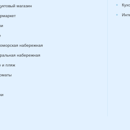
Кух
уктовый магазин
Инт
рмаркет
ки
е
оморская набережная
ральная набережная
 и пляж
оматы
ки