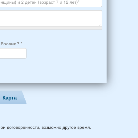
Skype
а России?
*
Карта
ной договоренности, возможно другое время.