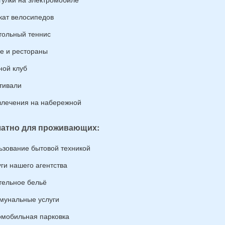
кат велосипедов
тольный теннис
е и рестораны
ной клуб
тивали
влечения на набережной
атно для проживающих:
ьзование бытовой техникой
уги нашего агентства
тельное бельё
мунальные услуги
омобильная парковка