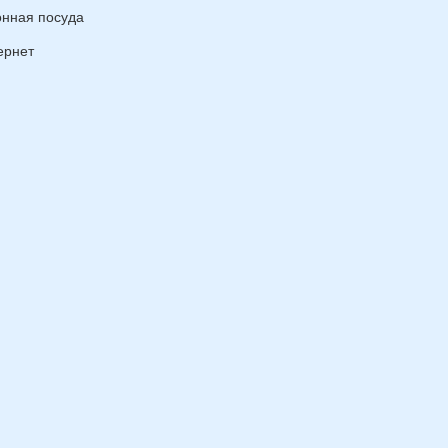
онная посуда
ернет