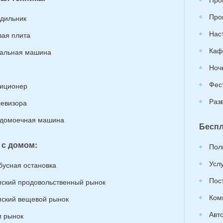
Про
дильник
Нас
вая плита
Каф
альная машина
Ноч
Фес
иционер
Раз
левизора
домоечная машина
Беспл
 с домом:
Пол
Усл
бусная остановка
Пос
ский продовольственный рынок
Ком
ский вещевой рынок
Авт
 рынок