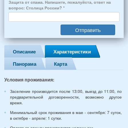
человек:
Защита от спама. Напишите, пожалуйста, ответ на
4
вопрос: Столица России?
*
взрослых
(2
мужчин,
Отправить
2
женщины)
и
2
Описание
Характеристики
детей
(возраст
Панорама
Карта
7
и
12
Условия проживания:
лет):
*
Заселение производится после 13:00, выезд до 11:00, по
предварительной договоренности, возможно другое
время.
Минимальный срок проживания в мае - сентября: 7 суток,
в октябре - апреле: 1 сутки.
Оплата за аренду производится наличными.