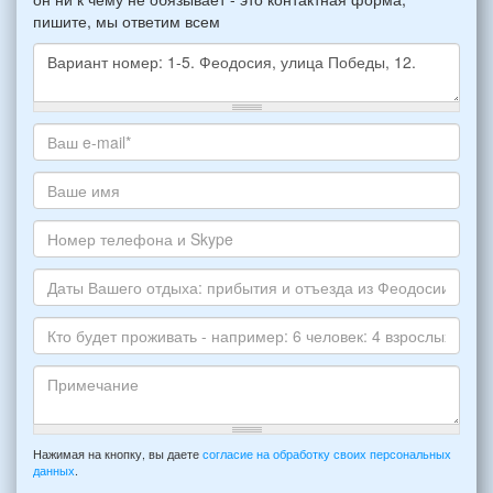
пишите, мы ответим всем
Какое
жилье
хотите
Ваш
снять,
адрес
укажите
электронной
Ваше
пожалуйста
почты
имя
НОМЕР
*
Номер
варианта:
телефона
*
и
Даты
Skype
Вашего
отдыха:
Кто
прибытия
будет
и
проживать
отъезда
-
Примечание
из
например:
Нажимая на кнопку, вы даете
согласие на обработку своих персональных
Феодосии:
данных
.
6
*