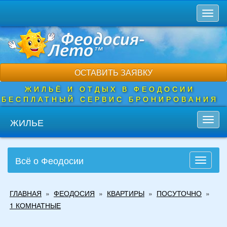
Перейти
Toggl
к
naviga
основному
содержанию
ОСТАВИТЬ ЗАЯВКУ
ЖИЛЬЁ И ОТДЫХ В ФЕОДОСИИ
БЕСПЛАТНЫЙ СЕРВИС БРОНИРОВАНИЯ
ЖИЛЬЕ
Toggl
navig
Всё о Феодосии
Toggle
navigati
Вы
ГЛАВНАЯ
»
ФЕОДОСИЯ
»
КВАРТИРЫ
»
ПОСУТОЧНО
»
здесь
1 КОМНАТНЫЕ