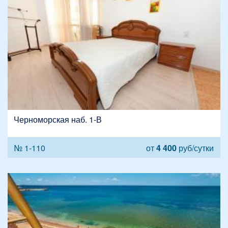
Черноморская наб. 1-В
№ 1-110
от
4 400
руб/сутки