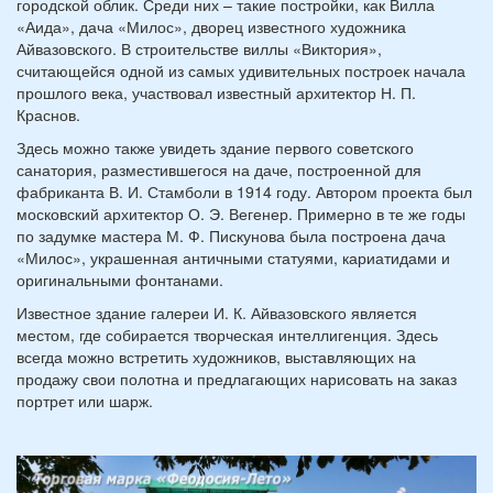
городской облик. Среди них – такие постройки, как Вилла
«Аида», дача «Милос», дворец известного художника
Айвазовского. В строительстве виллы «Виктория»,
считающейся одной из самых удивительных построек начала
прошлого века, участвовал известный архитектор Н. П.
Краснов.
Здесь можно также увидеть здание первого советского
санатория, разместившегося на даче, построенной для
фабриканта В. И. Стамболи в 1914 году. Автором проекта был
московский архитектор О. Э. Вегенер. Примерно в те же годы
по задумке мастера М. Ф. Пискунова была построена дача
«Милос», украшенная античными статуями, кариатидами и
оригинальными фонтанами.
Известное здание галереи И. К. Айвазовского является
местом, где собирается творческая интеллигенция. Здесь
всегда можно встретить художников, выставляющих на
продажу свои полотна и предлагающих нарисовать на заказ
портрет или шарж.