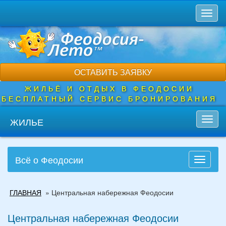
Перейти
Toggl
к
naviga
основному
содержанию
ОСТАВИТЬ ЗАЯВКУ
ЖИЛЬЁ И ОТДЫХ В ФЕОДОСИИ
БЕСПЛАТНЫЙ СЕРВИС БРОНИРОВАНИЯ
ЖИЛЬЕ
Toggl
navig
Всё о Феодосии
Toggle
navigati
Вы
ГЛАВНАЯ
»
Центральная набережная Феодосии
здесь
Центральная набережная Феодосии