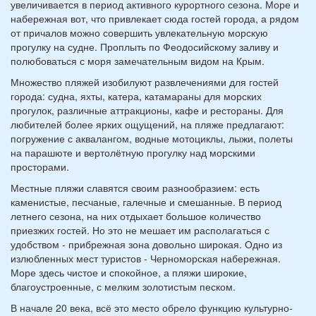
увеличивается в период активного курортного сезона. Море и
набережная вот, что привлекает сюда гостей города, а рядом
от причалов можно совершить увлекательную морскую
прогулку на судне. Проплыть по Феодосийскому заливу и
полюбоваться с моря замечательным видом на Крым.
Множество пляжей изобилуют развлечениями для гостей
города: судна, яхты, катера, катамараны для морских
прогулок, различные аттракционы, кафе и рестораны. Для
любителей более ярких ощущений, на пляже предлагают:
погружение с аквалангом, водные мотоциклы, лыжи, полеты
на парашюте и вертолётную прогулку над морскими
просторами.
Местные пляжи славятся своим разнообразием: есть
каменистые, песчаные, галечные и смешанные. В период
летнего сезона, на них отдыхает большое количество
приезжих гостей. Но это не мешает им располагаться с
удобством - прибрежная зона довольно широкая. Одно из
излюбленных мест туристов - Черноморская набережная.
Море здесь чистое и спокойное, а пляжи широкие,
благоустроенные, с мелким золотистым песком.
В начале 20 века, всё это место обрело функцию культурно-