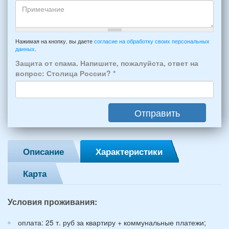
прибытия
будет
и
проживать
отъезда
-
Примечание
из
например:
Нажимая на кнопку, вы даете
согласие на обработку своих персональных
Феодосии:
данных
.
6
*
человек:
Защита от спама. Напишите, пожалуйста, ответ на
4
вопрос: Столица России?
*
взрослых
(2
мужчин,
Отправить
2
женщины)
и
2
Описание
Характеристики
детей
(возраст
Карта
7
и
12
Условия проживания:
лет):
*
оплата: 25 т. руб за квартиру + коммунальные платежи;