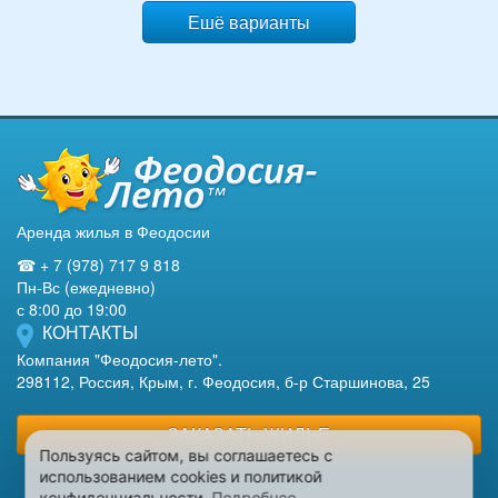
Ешё варианты
Аренда жилья в Феодосии
☎ + 7 (978) 717 9 818
Пн-Вс (ежедневно)
с 8:00 до 19:00
КОНТАКТЫ
Компания "Феодосия-лето".
298112, Россия, Крым, г. Феодосия, б-р Старшинова, 25
ЗАКАЗАТЬ ЖИЛЬЕ
Пользуясь сайтом, вы соглашаетесь с
использованием cookies и политикой
конфиденциальности.
Подробнее