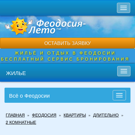
Перейти
Toggl
к
naviga
основному
содержанию
ОСТАВИТЬ ЗАЯВКУ
ЖИЛЬЁ И ОТДЫХ В ФЕОДОСИИ
БЕСПЛАТНЫЙ СЕРВИС БРОНИРОВАНИЯ
ЖИЛЬЕ
Toggl
navig
Всё о Феодосии
Toggle
navigati
Вы
ГЛАВНАЯ
»
ФЕОДОСИЯ
»
КВАРТИРЫ
»
ДЛИТЕЛЬНО
»
здесь
2 КОМНАТНЫЕ