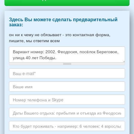
Здесь Вы можете сделать предварительный
заказ:
он ни к чему не обязывает - это контактная форма,
пишите, мы ответим всем
Какое
жилье
хотите
Ваш
снять,
адрес
укажите
электронной
Ваше
пожалуйста
почты
имя
НОМЕР
*
Номер
варианта:
телефона
*
и
Даты
Skype
Вашего
отдыха:
Кто