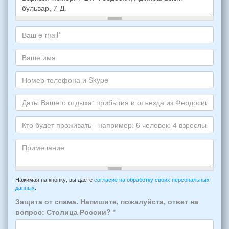
Какое
жилье
хотите
Ваш
снять,
адрес
укажите
электронной
Ваше
пожалуйста
почты
имя
НОМЕР
*
Номер
варианта:
телефона
*
и
Даты
Skype
Вашего
отдыха:
Кто
прибытия
будет
и
проживать
отъезда
-
Примечание
из
например:
Нажимая на кнопку, вы даете
согласие на обработку своих персональных
Феодосии:
данных
.
6
*
человек:
Защита от спама. Напишите, пожалуйста, ответ на
4
вопрос: Столица России?
*
взрослых