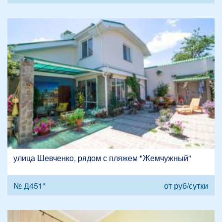
улица Шевченко, рядом с пляжем "Жемчужный"
№ Д451*
от
руб/сутки