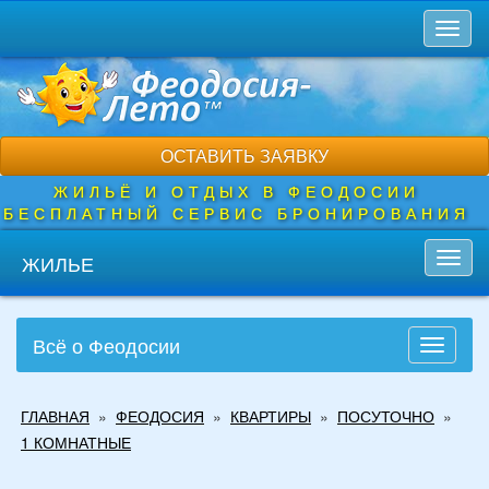
Перейти
Toggl
к
naviga
основному
содержанию
ОСТАВИТЬ ЗАЯВКУ
ЖИЛЬЁ И ОТДЫХ В ФЕОДОСИИ
БЕСПЛАТНЫЙ СЕРВИС БРОНИРОВАНИЯ
ЖИЛЬЕ
Toggl
navig
Всё о Феодосии
Toggle
navigati
Вы
ГЛАВНАЯ
»
ФЕОДОСИЯ
»
КВАРТИРЫ
»
ПОСУТОЧНО
»
здесь
1 КОМНАТНЫЕ