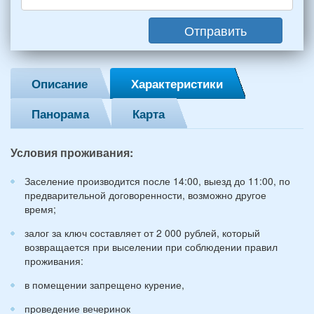
(2
мужчин,
Отправить
2
женщины)
и
2
Описание
Характеристики
детей
(возраст
Панорама
Карта
7
и
12
Условия проживания:
лет):
*
Заселение производится после 14:00, выезд до 11:00, по
предварительной договоренности, возможно другое
время;
залог за ключ составляет от 2 000 рублей, который
возвращается при выселении при соблюдении правил
проживания:
в помещении запрещено курение,
проведение вечеринок