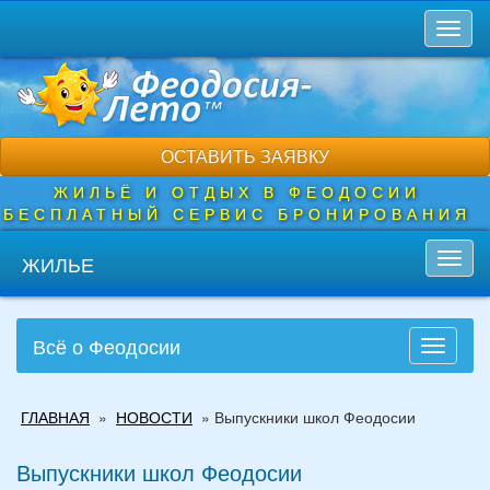
Перейти
Toggl
к
naviga
основному
содержанию
ОСТАВИТЬ ЗАЯВКУ
ЖИЛЬЁ И ОТДЫХ В ФЕОДОСИИ
БЕСПЛАТНЫЙ СЕРВИС БРОНИРОВАНИЯ
ЖИЛЬЕ
Toggl
navig
Всё о Феодосии
Toggle
navigati
Вы
ГЛАВНАЯ
»
НОВОСТИ
»
Выпускники школ Феодосии
здесь
Выпускники школ Феодосии