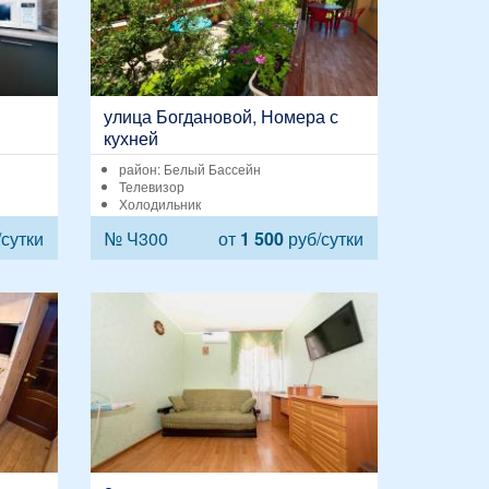
улица Богдановой, Номера с
кухней
район: Белый Бассейн
Телевизор
Холодильник
сутки
№ Ч300
от
1 500
руб/сутки