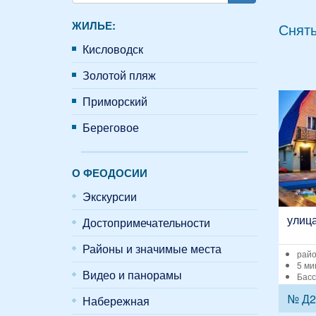
Поиск
ЖИЛЬЕ:
Снять
Кисловодск
Золотой пляж
Приморский
Береговое
О ФЕОДОСИИ
Экскурсии
улиц
Достопримечательности
Районы и значимые места
райо
5 ми
Видео и панорамы
Басс
№ Д2
Набережная