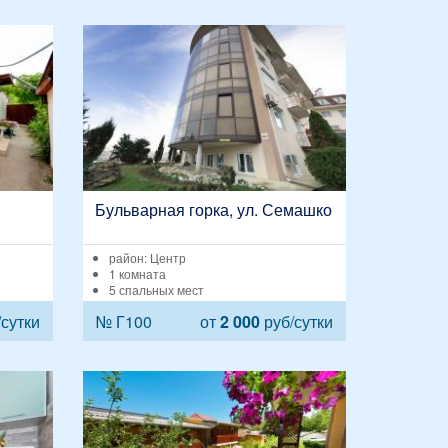
Бульварная горка, ул. Семашко
район: Центр
1 комната
5 спальных мест
сутки
№ Г100
от
2 000
руб/сутки