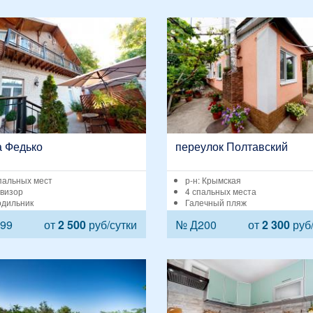
а Федько
переулок Полтавский
пальных мест
р-н: Крымская
визор
4 спальных места
дильник
Галечный пляж
99
от
2 500
руб/сутки
№ Д200
от
2 300
руб/