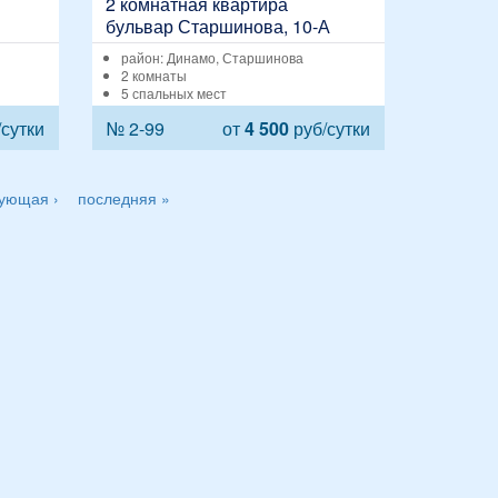
2 комнатная квартира
бульвар Старшинова, 10-А
район: Динамо, Старшинова
2 комнаты
5 спальных мест
сутки
№ 2-99
от
4 500
руб/сутки
ующая ›
последняя »