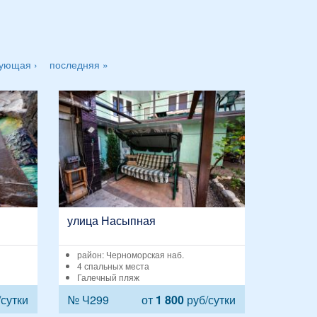
ующая ›
последняя »
улица Насыпная
район: Черноморская наб.
4 спальных места
Галечный пляж
сутки
№ Ч299
от
1 800
руб/сутки