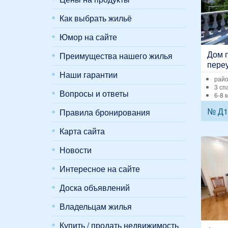
Как выбрать жильё
Юмор на сайте
Дом п
Преимущества нашего жилья
пере
диви
Наши гарантии
райо
3 сп
Вопросы и ответы
6-8 
№ Д1
Правила бронирования
Карта сайта
Новости
Интересное на сайте
Доска объявлений
Владельцам жилья
Купить / продать недвижимость