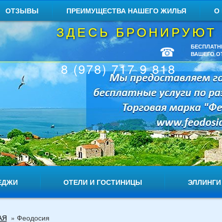
ОТЗЫВЫ
ПРЕИМУЩЕСТВА НАШЕГО ЖИЛЬЯ
О
ЗДЕСЬ БРОНИРУЮТ
☎
БЕСПЛАТН
ВАШЕГО О
8 (978) 717 9 818
ЕДЖИ
ОТЕЛИ И ГОСТИНИЦЫ
ЭЛЛИНГИ
АЯ
»
Феодосия