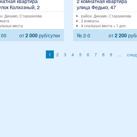
натная квартира
2 комнатная квартира
лок Колхозный, 2
улица Федько, 47
н: Динамо, Старшинова
район: Динамо, Старшинова
мната
2 комнаты
альных места
4 спальных места + 1 доп.
100
от
2 000
руб/сутки
№ 2-0
от
2 200
руб/
1
2
3
4
5
6
7
8
9
…
след