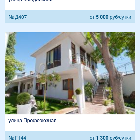
№ Д407
от
5 000
руб/сутки
улица Профсоюзная
№ Г144
от
1 300
руб/сутки