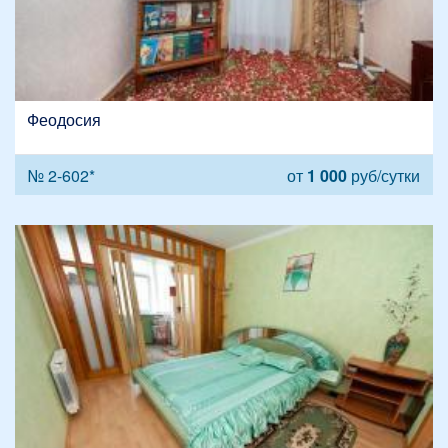
Феодосия
№ 2-602*
от
1 000
руб/сутки