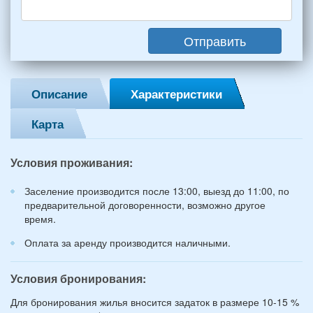
(2
мужчин,
Отправить
2
женщины)
и
2
Описание
Характеристики
детей
(возраст
Карта
7
и
12
Условия проживания:
лет):
*
Заселение производится после 13:00, выезд до 11:00, по
предварительной договоренности, возможно другое
время.
Оплата за аренду производится наличными.
Условия бронирования:
Для бронирования жилья вносится задаток в размере 10-15 %