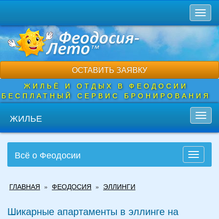
Перейти
Toggl
к
naviga
основному
содержанию
ОСТАВИТЬ ЗАЯВКУ
ЖИЛЬЁ И ОТДЫХ В ФЕОДОСИИ
БЕСПЛАТНЫЙ СЕРВИС БРОНИРОВАНИЯ
ЖИЛЬЕ
Toggl
navig
Всё о Феодосии
Toggle
navigati
Вы
ГЛАВНАЯ
»
ФЕОДОСИЯ
»
ЭЛЛИНГИ
здесь
Шикарные апартаменты в эллинге на