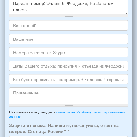
Какое
жилье
хотите
Ваш
снять,
адрес
укажите
электронной
Ваше
пожалуйста
почты
имя
НОМЕР
*
Номер
варианта:
телефона
*
и
Даты
Skype
Вашего
отдыха:
Кто
прибытия
будет
и
проживать
отъезда
-
Примечание
из
например:
Нажимая на кнопку, вы даете
согласие на обработку своих персональных
Феодосии:
данных
.
6
*
человек:
Защита от спама. Напишите, пожалуйста, ответ на
4
вопрос: Столица России?
*
взрослых