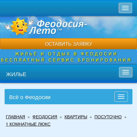
Перейти
Toggl
к
naviga
основному
содержанию
ОСТАВИТЬ ЗАЯВКУ
ЖИЛЬЁ И ОТДЫХ В ФЕОДОСИИ
БЕСПЛАТНЫЙ СЕРВИС БРОНИРОВАНИЯ
ЖИЛЬЕ
Toggl
navig
Всё о Феодосии
Toggle
navigati
Вы
ГЛАВНАЯ
»
ФЕОДОСИЯ
»
КВАРТИРЫ
»
ПОСУТОЧНО
»
здесь
1 КОМНАТНЫЕ ЛЮКС