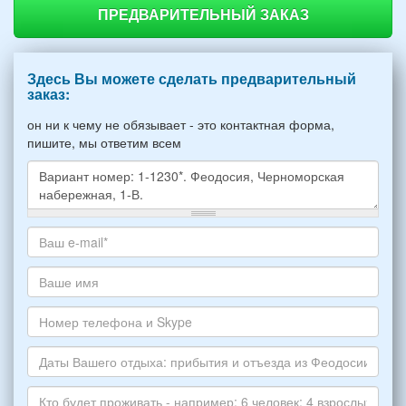
ПРЕДВАРИТЕЛЬНЫЙ ЗАКАЗ
Здесь Вы можете сделать предварительный
заказ:
он ни к чему не обязывает - это контактная форма,
пишите, мы ответим всем
Какое
жилье
хотите
Ваш
снять,
адрес
укажите
электронной
Ваше
пожалуйста
почты
имя
НОМЕР
*
Номер
варианта:
телефона
*
и
Даты
Skype
Вашего