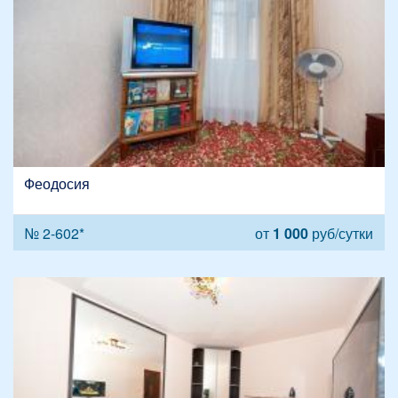
Феодосия
№ 2-602*
от
1 000
руб/сутки