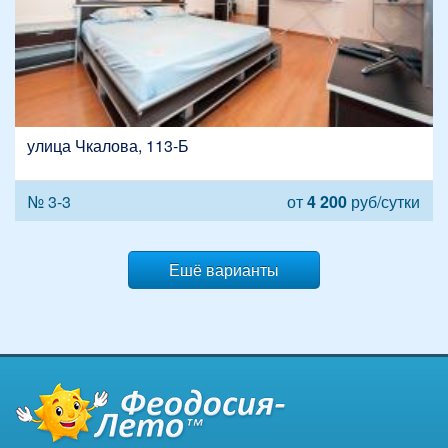
улица Чкалова, 113-Б
№ 3-3
от
4 200
руб/сутки
Ешё варианты