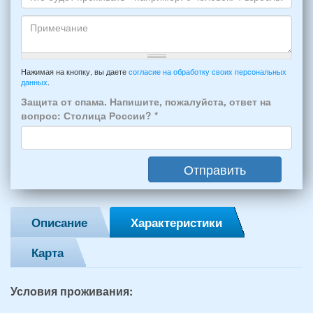
отдыха:
Кто
прибытия
будет
и
проживать
отъезда
-
Примечание
из
например:
Нажимая на кнопку, вы даете
согласие на обработку своих персональных
Феодосии:
данных
.
6
*
человек:
Защита от спама. Напишите, пожалуйста, ответ на
4
вопрос: Столица России?
*
взрослых
(2
мужчин,
Отправить
2
женщины)
и
2
Описание
Характеристики
детей
(возраст
Карта
7
и
12
Условия проживания:
лет):
*