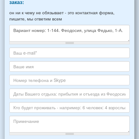
заказ:
он ни к чему не обязывает - это контактная форма,
пишите, мы ответим всем
Какое
жилье
хотите
Ваш
снять,
адрес
укажите
электронной
Ваше
пожалуйста
почты
имя
НОМЕР
*
Номер
варианта:
телефона
*
и
Даты
Skype
Вашего
отдыха:
Кто
прибытия
будет
и
проживать
отъезда
-
Примечание