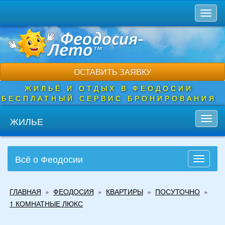
Перейти
Toggl
к
naviga
основному
содержанию
ОСТАВИТЬ ЗАЯВКУ
ЖИЛЬЁ И ОТДЫХ В ФЕОДОСИИ
БЕСПЛАТНЫЙ СЕРВИС БРОНИРОВАНИЯ
ЖИЛЬЕ
Toggl
navig
Всё о Феодосии
Toggle
navigati
Вы
ГЛАВНАЯ
»
ФЕОДОСИЯ
»
КВАРТИРЫ
»
ПОСУТОЧНО
»
здесь
1 КОМНАТНЫЕ ЛЮКС