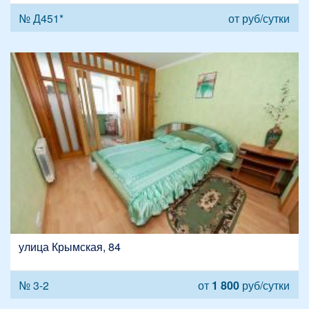
№ Д451*
от
руб/сутки
улица Крымская, 84
№ 3-2
от
1 800
руб/сутки