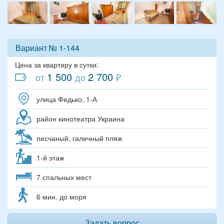
Вариант № 1-144
Цена за квартиру в сутки:
1 500
2 700
от
до
₽
улица Федько, 1-А
район кинотеатра Украина
песчаный, галечный пляж
1-й этаж
7 спальных мест
6 мин. до моря
Задать вопрос