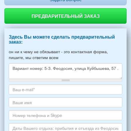
ПРЕДВАРИТЕЛЬНЫЙ ЗАКАЗ
Здесь Вы можете сделать предварительный
заказ:
он ни к чему не обязывает - это контактная форма,
пишите, мы ответим всем
Какое
жилье
хотите
Ваш
снять,
адрес
укажите
электронной
Ваше
пожалуйста
почты
имя
НОМЕР
*
Номер
варианта:
телефона