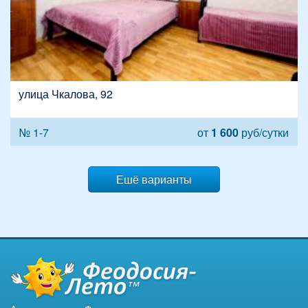
улица Чкалова, 92
№ 1-7
от
1 600
руб/сутки
Ешё варианты