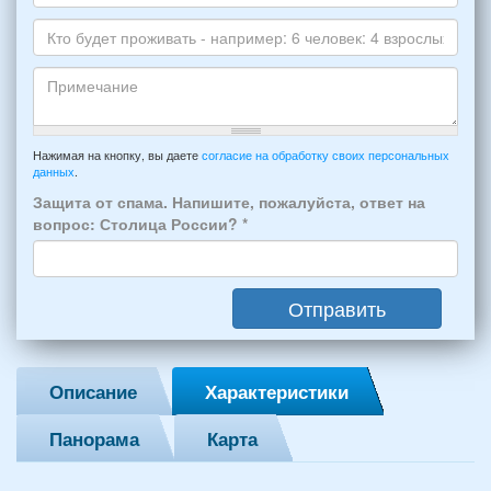
*
и
Даты
Skype
Вашего
отдыха:
Кто
прибытия
будет
и
проживать
отъезда
-
Примечание
из
например:
Нажимая на кнопку, вы даете
согласие на обработку своих персональных
Феодосии:
данных
.
6
*
человек:
Защита от спама. Напишите, пожалуйста, ответ на
4
вопрос: Столица России?
*
взрослых
(2
мужчин,
Отправить
2
женщины)
и
2
Описание
Характеристики
детей
(возраст
Панорама
Карта
7
и
12