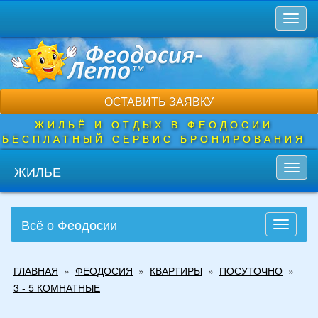
Перейти
Toggl
к
naviga
основному
содержанию
ОСТАВИТЬ ЗАЯВКУ
ЖИЛЬЁ И ОТДЫХ В ФЕОДОСИИ
БЕСПЛАТНЫЙ СЕРВИС БРОНИРОВАНИЯ
ЖИЛЬЕ
Toggl
navig
Всё о Феодосии
Toggle
navigati
Вы
ГЛАВНАЯ
»
ФЕОДОСИЯ
»
КВАРТИРЫ
»
ПОСУТОЧНО
»
здесь
3 - 5 КОМНАТНЫЕ