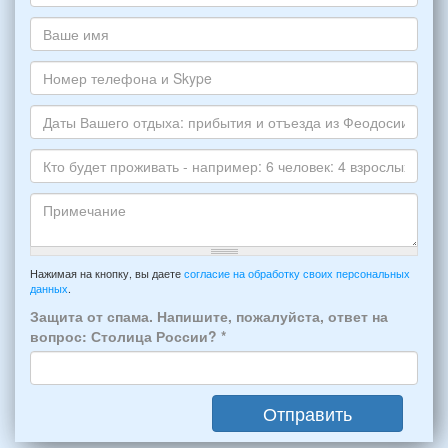
хотите
Ваш
снять,
адрес
укажите
электронной
Ваше
пожалуйста
почты
имя
НОМЕР
*
Номер
варианта:
телефона
*
и
Даты
Skype
Вашего
отдыха:
Кто
прибытия
будет
и
проживать
отъезда
-
Примечание
из
например:
Нажимая на кнопку, вы даете
согласие на обработку своих персональных
Феодосии:
данных
.
6
*
человек:
Защита от спама. Напишите, пожалуйста, ответ на
4
вопрос: Столица России?
*
взрослых
(2
мужчин,
Отправить
2
женщины)