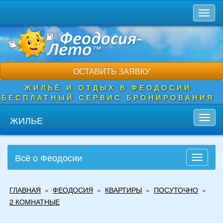
Перейти
Toggl
к
naviga
основному
содержанию
ОСТАВИТЬ ЗАЯВКУ
ЖИЛЬЁ И ОТДЫХ В ФЕОДОСИИ
БЕСПЛАТНЫЙ СЕРВИС БРОНИРОВАНИЯ
ЖИЛЬЕ
Toggl
navig
Всё о Феодосии
Toggle
navigati
Вы
ГЛАВНАЯ
»
ФЕОДОСИЯ
»
КВАРТИРЫ
»
ПОСУТОЧНО
»
здесь
2 КОМНАТНЫЕ