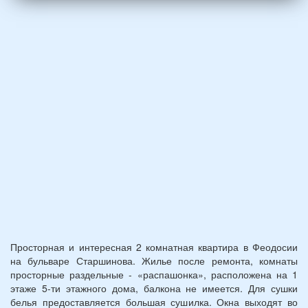
и
2
детей
(возраст
7
и
12
лет):
*
Просторная и интересная 2 комнатная квартира в Феодосии
на бульваре Старшинова. Жилье после ремонта, комнаты
просторные раздельные - «распашонка», расположена на 1
этаже 5-ти этажного дома, балкона не имеется. Для сушки
белья предоставляется большая сушилка. Окна выходят во