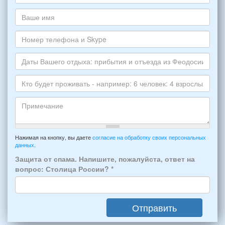
хотите
Ваш
снять,
адрес
укажите
электронной
Ваше
пожалуйста
почты
имя
НОМЕР
*
Номер
варианта:
телефона
*
и
Даты
Skype
Вашего
отдыха:
Кто
прибытия
будет
и
проживать
отъезда
-
Примечание
из
например:
Нажимая на кнопку, вы даете
согласие на обработку своих персональных
Феодосии:
данных
.
6
*
человек:
Защита от спама. Напишите, пожалуйста, ответ на
4
вопрос: Столица России?
*
взрослых
(2
мужчин,
Отправить
2
женщины)