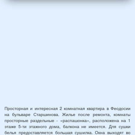
и
2
детей
(возраст
7
и
12
лет):
*
Просторная и интересная 2 комнатная квартира в Феодосии
на бульваре Старшинова. Жилье после ремонта, комнаты
просторные раздельные - «распашонка», расположена на 1
этаже 5-ти этажного дома, балкона не имеется. Для сушки
белья предоставляется большая сушилка. Окна выходят во