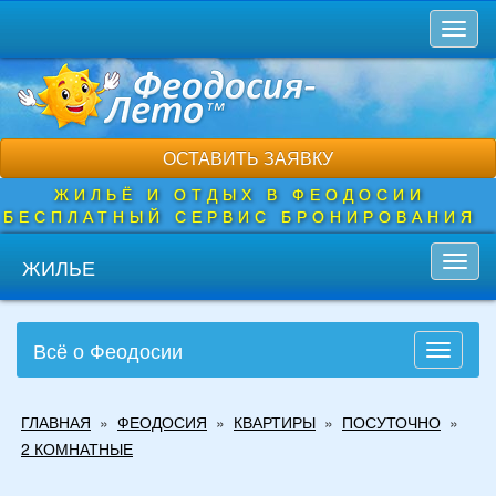
Перейти
Toggl
к
naviga
основному
содержанию
ОСТАВИТЬ ЗАЯВКУ
ЖИЛЬЁ И ОТДЫХ В ФЕОДОСИИ
БЕСПЛАТНЫЙ СЕРВИС БРОНИРОВАНИЯ
ЖИЛЬЕ
Toggl
navig
Всё о Феодосии
Toggle
navigati
Вы
ГЛАВНАЯ
»
ФЕОДОСИЯ
»
КВАРТИРЫ
»
ПОСУТОЧНО
»
здесь
2 КОМНАТНЫЕ