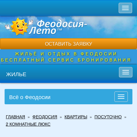
Перейти
Toggl
к
naviga
основному
содержанию
ОСТАВИТЬ ЗАЯВКУ
ЖИЛЬЁ И ОТДЫХ В ФЕОДОСИИ
БЕСПЛАТНЫЙ СЕРВИС БРОНИРОВАНИЯ
ЖИЛЬЕ
Toggl
navig
Всё о Феодосии
Toggle
navigati
Вы
ГЛАВНАЯ
»
ФЕОДОСИЯ
»
КВАРТИРЫ
»
ПОСУТОЧНО
»
здесь
2 КОМНАТНЫЕ ЛЮКС