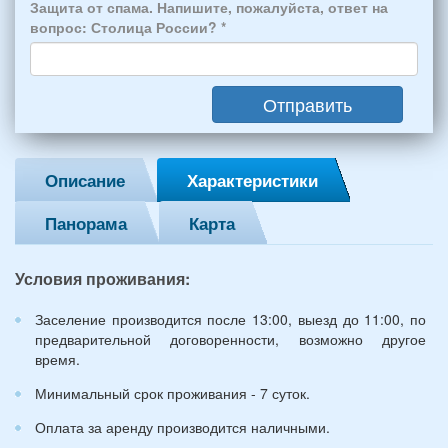
человек:
Защита от спама. Напишите, пожалуйста, ответ на
4
вопрос: Столица России?
*
взрослых
(2
мужчин,
Отправить
2
женщины)
и
2
Описание
Характеристики
детей
(возраст
Панорама
Карта
7
и
12
Условия проживания:
лет):
*
Заселение производится после 13:00, выезд до 11:00, по
предварительной договоренности, возможно другое
время.
Минимальный срок проживания - 7 суток.
Оплата за аренду производится наличными.