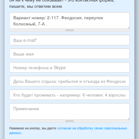
пишите, мы ответим всем
Какое
жилье
хотите
Ваш
снять,
адрес
укажите
электронной
Ваше
пожалуйста
почты
имя
НОМЕР
*
Номер
варианта:
телефона
*
и
Даты
Skype
Вашего
отдыха:
Кто
прибытия
будет
и
проживать
отъезда
-
Примечание
из
например:
Нажимая на кнопку, вы даете
согласие на обработку своих персональных
Феодосии:
данных
.
6
*