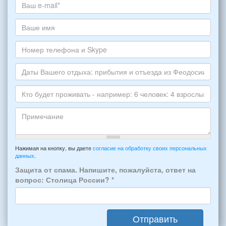
жилье
хотите
Ваш
снять,
адрес
укажите
электронной
Ваше
пожалуйста
почты
имя
НОМЕР
*
Номер
варианта:
телефона
*
и
Даты
Skype
Вашего
отдыха:
Кто
прибытия
будет
и
проживать
отъезда
-
Примечание
из
например:
Нажимая на кнопку, вы даете
согласие на обработку своих персональных
Феодосии:
данных
.
6
*
человек:
Защита от спама. Напишите, пожалуйста, ответ на
4
вопрос: Столица России?
*
взрослых
(2
мужчин,
Отправить
2