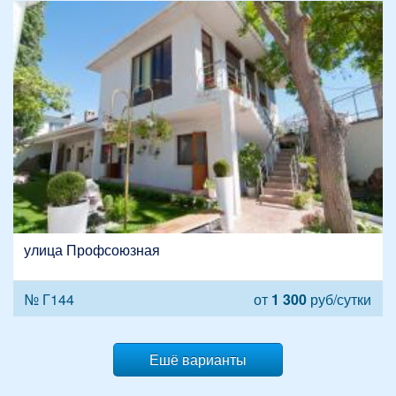
улица Профсоюзная
№ Г144
от
1 300
руб/сутки
Ешё варианты