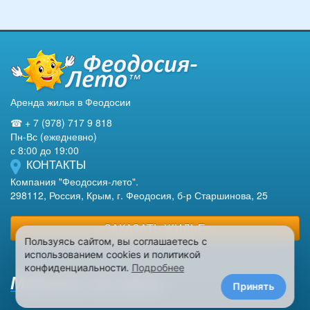
Аренда жилья в Феодосии
☎ + 7 (978) 717 9 818
Пн-Вс (ежедневно)
с 8:00 до 19:00
КОНТАКТЫ
Компания "Феодосия-лето".
298112, Россия, Крым, г. Феодосия, б-р Старшинова, 25
ЗАКАЗАТЬ ЖИЛЬЕ
Пользуясь сайтом, вы соглашаетесь с
использованием cookies и политикой
конфиденциальности.
Подробнее
Макеты на заказ
Принять