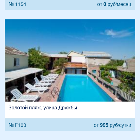
№ 1154
от
0
руб/месяц
Золотой пляж, улица Дружбы
№ Г103
от
995
руб/сутки