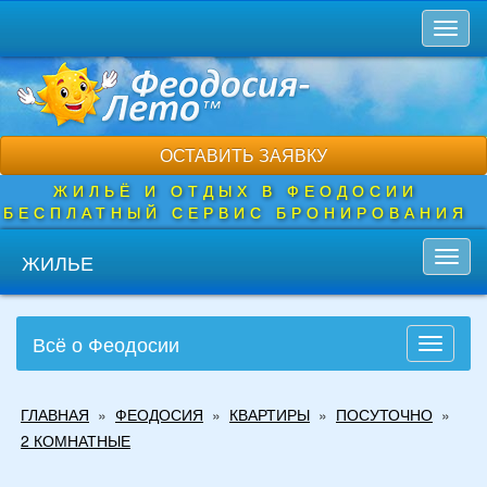
Перейти
Toggl
к
naviga
основному
содержанию
ОСТАВИТЬ ЗАЯВКУ
ЖИЛЬЁ И ОТДЫХ В ФЕОДОСИИ
БЕСПЛАТНЫЙ СЕРВИС БРОНИРОВАНИЯ
ЖИЛЬЕ
Toggl
navig
Всё о Феодосии
Toggle
navigati
Вы
ГЛАВНАЯ
»
ФЕОДОСИЯ
»
КВАРТИРЫ
»
ПОСУТОЧНО
»
здесь
2 КОМНАТНЫЕ