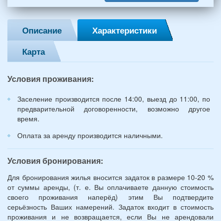
женщины)
и
2
Описание
Характеристики
детей
(возраст
Карта
7
и
12
Условия проживания:
лет):
*
Заселение производится после 14:00, выезд до 11:00, по
предварительной договоренности, возможно другое
время.
Оплата за аренду производится наличными.
Условия бронирования:
Для бронирования жилья вносится задаток в размере 10-20 %
от суммы аренды, (т. е. Вы оплачиваете данную стоимость
своего проживания наперёд) этим Вы подтвердите
серьёзность Ваших намерений. Задаток входит в стоимость
проживания и не возвращается, если Вы не арендовали