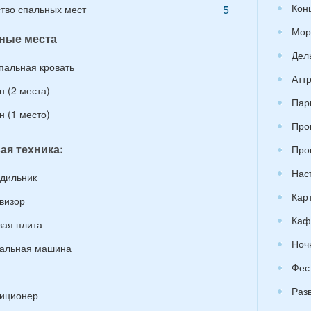
Кон
5
тво спальных мест
Мор
ные места
Дел
спальная кровать
Атт
н (2 места)
Пар
н (1 место)
Про
ая техника:
Про
Нас
дильник
Кар
визор
Каф
вая плита
Ноч
альная машина
Фес
Раз
иционер