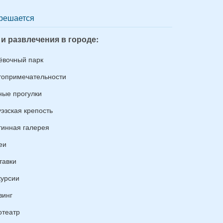
решается
 и развлечения в городе:
ёвочный парк
топримечательности
ные прогулки
уэзская крепость
тинная галерея
еи
тавки
курсии
винг
отеатр