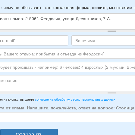
 к чему не обязывает - это контактная форма, пишите, мы ответим 
е
е
те
Ваше
,
с
имя
ите
тронной
луйста
ы
го
ЕР
ха:
анта:
ытия
т
ивать
зда
ечание
имер:
я на кнопку, вы даете
согласие на обработку своих персональных данных
.
осии:
та от спама. Напишите, пожалуйста, ответ на вопрос: Столиц
век:
слых
Отправить