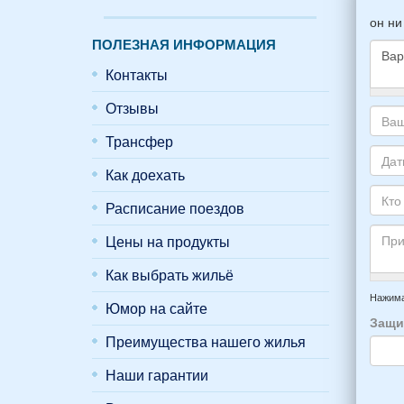
он ни
ПОЛЕЗНАЯ ИНФОРМАЦИЯ
Контакты
Како
Отзывы
жиль
Трансфер
хоти
Ваш
снять
адре
Как доехать
укаж
элек
Даты
пожа
почт
Ваше
Расписание поездов
НОМ
*
отды
Кто
вари
приб
Цены на продукты
буде
*
и
прож
Как выбрать жильё
отъе
-
Прим
из
напр
Нажима
Юмор на сайте
Феод
6
Защи
*
чело
Преимущества нашего жилья
4
взро
Наши гарантии
(2