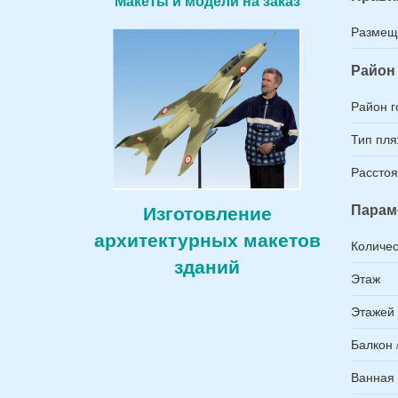
Макеты и модели на заказ
Размещ
Район 
Район г
Тип пл
Расстоя
Парам
Изготовление
архитектурных макетов
Количес
зданий
Этаж
Этажей 
Балкон 
Ванная