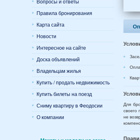
мужч
Вопросы и ответы
2
Правила бронирования
женщ
и
Карта сайта
2
Оп
дете
Новости
(воз
Услов
7
Интересное на сайте
и
Засе
12
Доска объявлений
лет):
Опла
*
Владельцам жилья
Квар
Купить / продать недвижимость
Услов
Купить билеты на поезд
Для бро
Сниму квартиру в Феодосии
своего 
не возв
О компании
компенс
Прави