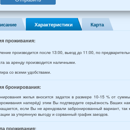
ин,
ины)
исание
Характеристики
Карта
й
раст
ия проживания:
ление производится после 13:00, выезд до 11:00, по предваритель
та за аренду производится наличными.
тира со всеми удобствами.
ия бронирования:
нирования жилья вносится задаток в размере 10-15 % от суммы
проживания наперёд) этим Вы подтвердите серьёзность Ваших нам
ращается, если Вы не арендовали забронированный вариант, так к
ации за утерянную выгоду и сорванный график заездов.
ла проживания: