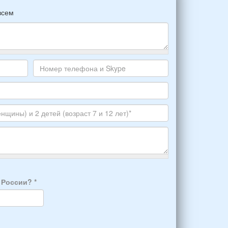
всем
Номер
телефона
и
Skype
а России?
*