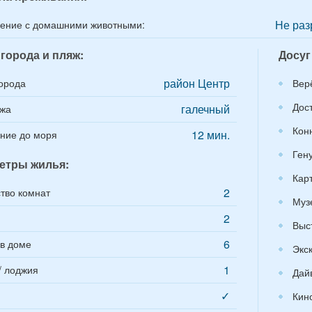
Не раз
ение с домашними животными:
города и пляж:
Досуг
район Центр
орода
Вер
Дос
галечный
яжа
Кон
12 мин.
ние до моря
Ген
етры жилья:
Кар
2
тво комнат
Муз
2
Выс
6
в доме
Экс
1
/ лоджия
Дай
✓
Кин