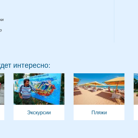
ки
р
удет интересно:
Экскурсии
Пляжи