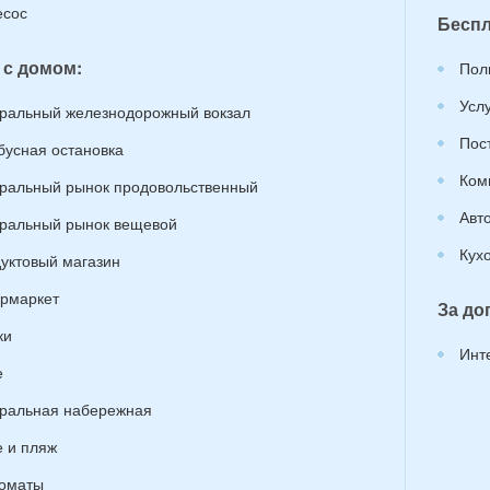
сос
Беспл
 с домом:
Пол
Усл
ральный железнодорожный вокзал
Пос
бусная остановка
Ком
ральный рынок продовольственный
Авт
ральный рынок вещевой
Кух
уктовый магазин
рмаркет
За до
ки
Инт
е
ральная набережная
 и пляж
оматы