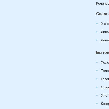
Количес
Спаль
2-х 
Дива
Дива
Бытов
Холо
Теле
Газо
Стир
Утюг
Конд