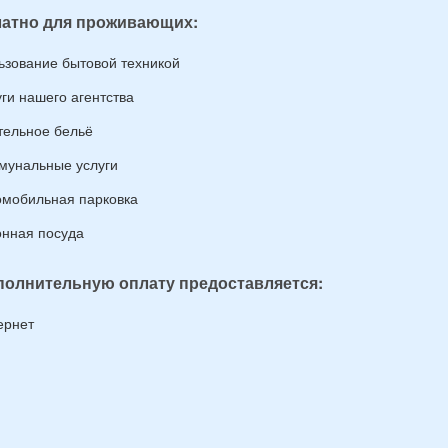
атно для проживающих:
ьзование бытовой техникой
уги нашего агентства
тельное бельё
мунальные услуги
омобильная парковка
онная посуда
полнительную оплату предоставляется:
ернет