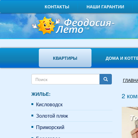
Перейти
КОНТАКТЫ
НАШИ ГАРАНТИИ
к
основному
содержанию
КВАРТИРЫ
ДОМА И КОТТ
Форма
Вы
ГЛАВН
поиска
здесь
Поиск
ЖИЛЬЕ:
2 ком
Кисловодск
Золотой пляж
Приморский