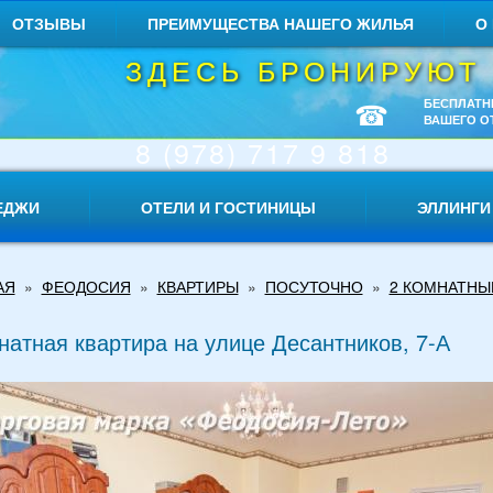
ОТЗЫВЫ
ПРЕИМУЩЕСТВА НАШЕГО ЖИЛЬЯ
О
ЗДЕСЬ БРОНИРУЮТ
☎
БЕСПЛАТН
ВАШЕГО О
8 (978) 717 9 818
ЕДЖИ
ОТЕЛИ И ГОСТИНИЦЫ
ЭЛЛИНГИ
АЯ
»
ФЕОДОСИЯ
»
КВАРТИРЫ
»
ПОСУТОЧНО
»
2 КОМНАТНЫ
натная квартира на улице Десантников, 7-А