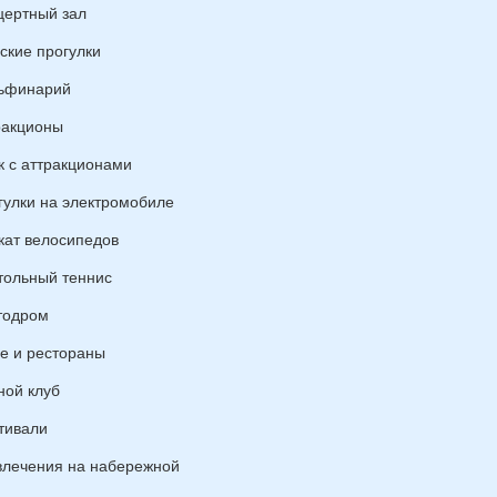
цертный зал
ские прогулки
ьфинарий
ракционы
к с аттракционами
гулки на электромобиле
кат велосипедов
тольный теннис
тодром
е и рестораны
ной клуб
тивали
влечения на набережной