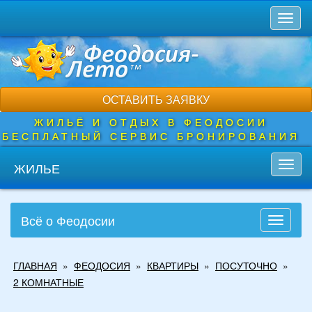
Перейти
Toggl
к
naviga
основному
содержанию
ОСТАВИТЬ ЗАЯВКУ
ЖИЛЬЁ И ОТДЫХ В ФЕОДОСИИ
БЕСПЛАТНЫЙ СЕРВИС БРОНИРОВАНИЯ
ЖИЛЬЕ
Toggl
navig
Всё о Феодосии
Toggle
navigati
Вы
ГЛАВНАЯ
»
ФЕОДОСИЯ
»
КВАРТИРЫ
»
ПОСУТОЧНО
»
здесь
2 КОМНАТНЫЕ