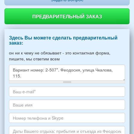
ПРЕДВАРИТЕЛЬНЫЙ ЗАКАЗ
Здесь Вы можете сделать предварительный
заказ:
он ни к чему не обязывает - это контактная форма,
пишите, мы ответим всем
Какое
жилье
хотите
Ваш
снять,
адрес
укажите
электронной
Ваше
пожалуйста
почты
имя
НОМЕР
*
Номер
варианта:
телефона