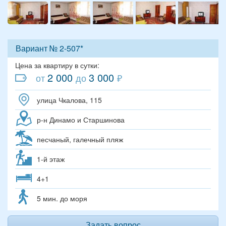
Вариант № 2-507*
Цена за квартиру в сутки:
2 000
3 000
от
до
₽
улица Чкалова, 115
р-н Динамо и Старшинова
песчаный, галечный пляж
1-й этаж
4+1
5 мин. до моря
Задать вопрос