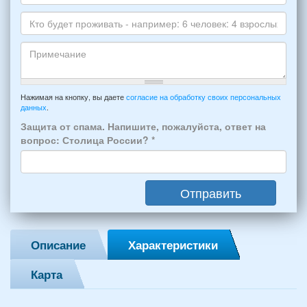
*
и
Даты
Skype
Вашего
отдыха:
Кто
прибытия
будет
и
проживать
отъезда
-
Примечание
из
например:
Нажимая на кнопку, вы даете
согласие на обработку своих персональных
Феодосии:
данных
.
6
*
человек:
Защита от спама. Напишите, пожалуйста, ответ на
4
вопрос: Столица России?
*
взрослых
(2
мужчин,
Отправить
2
женщины)
и
2
Описание
Характеристики
детей
(возраст
Карта
7
и
12