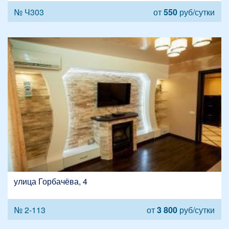
№ Ч303
от
550
руб/сутки
улица Горбачёва, 4
№ 2-113
от
3 800
руб/сутки