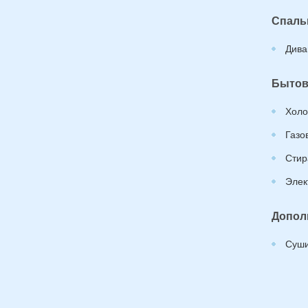
Спаль
Дива
Бытов
Холо
Газо
Стир
Элек
Допол
Суши