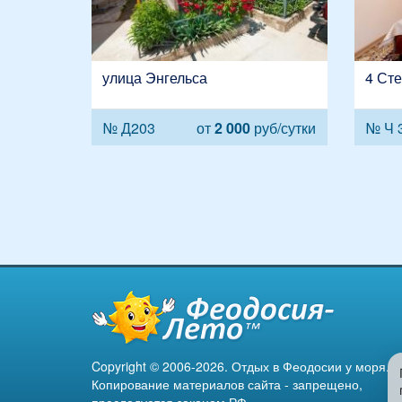
улица Энгельса
4 Ст
№ Д203
от
2 000
руб/сутки
№ Ч 
Copyright © 2006-2026. Отдых в Феодосии у моря.
Копирование материалов сайта - запрещено,