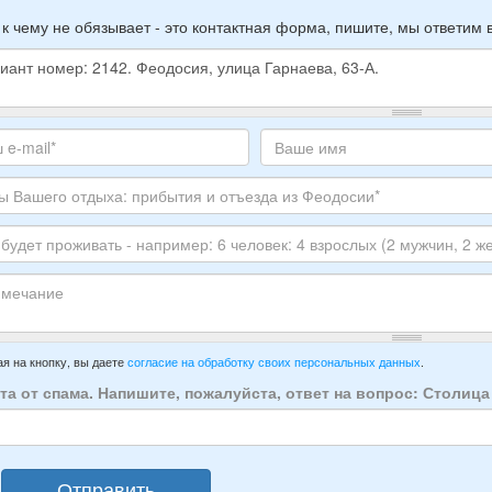
 к чему не обязывает - это контактная форма, пишите, мы ответим 
е
е
те
Ваше
,
с
имя
ите
тронной
луйста
ы
го
ЕР
ха:
анта:
ытия
т
ивать
зда
ечание
имер:
я на кнопку, вы даете
согласие на обработку своих персональных данных
.
осии:
та от спама. Напишите, пожалуйста, ответ на вопрос: Столиц
век:
слых
Отправить