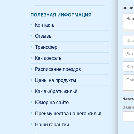
он ни
ПОЛЕЗНАЯ ИНФОРМАЦИЯ
Контакты
Како
Отзывы
жиль
Трансфер
хоти
Ваш
снять
адре
Как доехать
укаж
элек
Даты
пожа
почт
Ваше
Расписание поездов
НОМ
*
отды
Кто
вари
приб
Цены на продукты
буде
*
и
прож
Как выбрать жильё
отъе
-
Прим
из
напр
Нажима
Юмор на сайте
Феод
6
Защи
*
чело
Преимущества нашего жилья
4
взро
Наши гарантии
(2