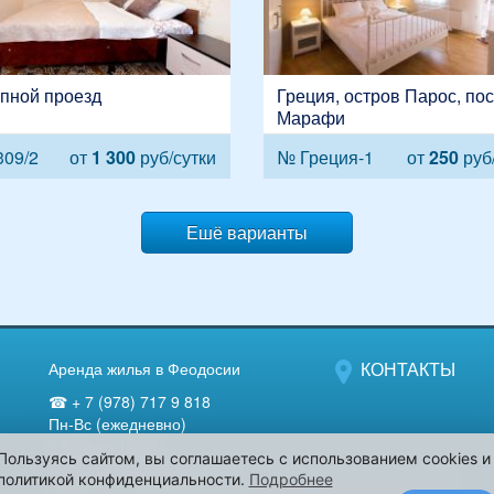
епной проезд
Греция, остров Парос, по
Марафи
309/2
от
1 300
руб/сутки
№ Греция-1
от
250
руб/
Ешё варианты
КОНТАКТЫ
Аренда жилья в Феодосии
☎ + 7 (978) 717 9 818
Пн-Вс (ежедневно)
с 8:00 до 19:00
Пользуясь сайтом, вы соглашаетесь с использованием cookies и
Компания "Феодосия-лето".
политикой конфиденциальности.
Подробнее
298112, Россия, Крым, г. Феодосия, б-р Старшинова, 25