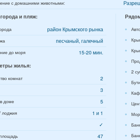
Разреш
ение с домашними животными:
города и пляж:
Рядом
район Крымского рынка
орода
Авт
Кры
песчаный, галечный
яжа
Кры
15-20 мин.
ние до моря
Про
етры жилья:
2 с
2
тво комнат
Бут
3
Каф
5
в доме
Цен
1 и 1
/ лоджия
Мор
✓
Бан
Бан
47
площадь