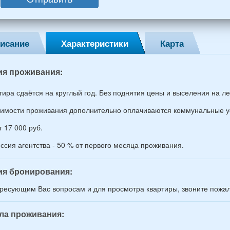
ин,
ины)
исание
Характеристики
Карта
й
раст
ия проживания:
тира сдаётся на круглый год. Без поднятия цены и выселения на ле
оимости проживания дополнительно оплачиваются коммунальные у
г 17 000 руб.
ссия агентства - 50 % от первого месяца проживания.
ия бронирования:
ресующим Вас вопросам и для просмотра квартиры, звоните пожалу
ла проживания: