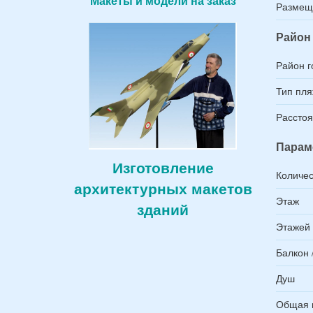
Макеты и модели на заказ
Размещ
Район 
Район г
Тип пл
Расстоя
Парам
Изготовление
Количес
архитектурных макетов
Этаж
зданий
Этажей 
Балкон 
Душ
Общая 