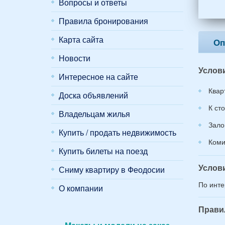
мужч
Вопросы и ответы
2
Правила бронирования
женщ
и
Карта сайта
2
Оп
дете
Новости
(воз
Услов
7
Интересное на сайте
и
Квар
12
Доска объявлений
лет):
К ст
*
Владельцам жилья
Зало
Купить / продать недвижимость
Коми
Купить билеты на поезд
Услов
Сниму квартиру в Феодосии
По инте
О компании
Прави