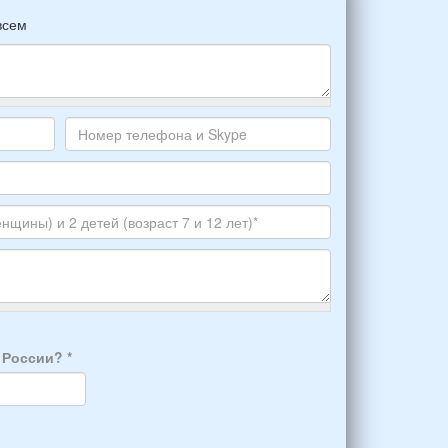
всем
Номер
телефона
и
Skype
а России?
*