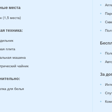
Апт
ные места
Пар
н (1,5 места)
Скв
ая техника:
Пол
дильник
Беспл
вая плита
Пол
альная машина
Авт
трический чайник
За до
нительно:
Инт
лка для белья
Спу
Ком