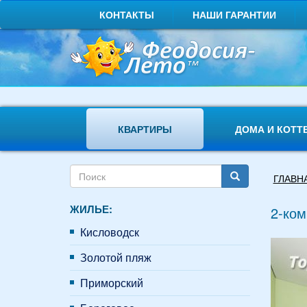
Перейти
КОНТАКТЫ
НАШИ ГАРАНТИИ
к
основному
содержанию
КВАРТИРЫ
ДОМА И КОТТ
Форма
Вы
ГЛАВН
поиска
здесь
Поиск
ЖИЛЬЕ:
2-ком
Кисловодск
Золотой пляж
Приморский