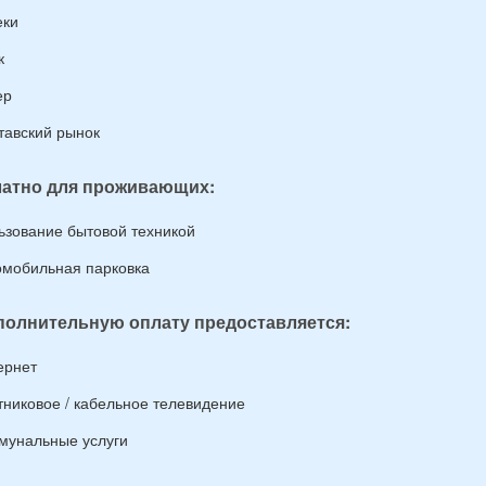
еки
к
ер
тавский рынок
атно для проживающих:
ьзование бытовой техникой
омобильная парковка
полнительную оплату предоставляется:
ернет
тниковое / кабельное телевидение
мунальные услуги