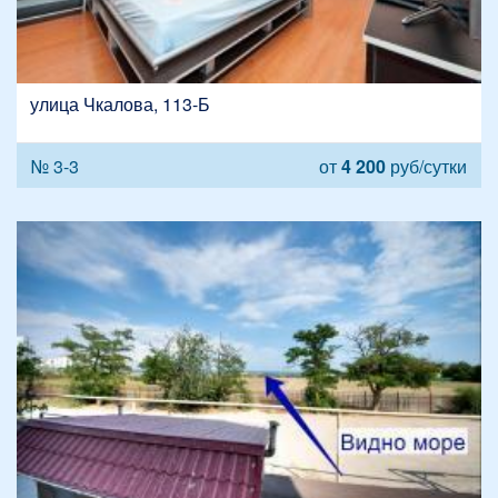
улица Чкалова, 113-Б
№ 3-3
от
4 200
руб/сутки