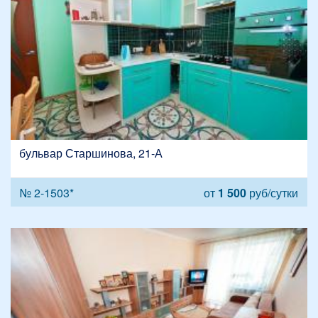
бульвар Старшинова, 21-А
№ 2-1503*
от
1 500
руб/сутки