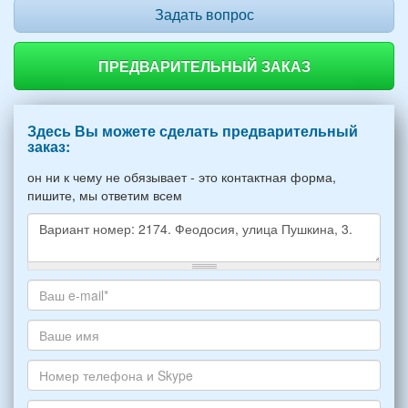
Задать вопрос
ПРЕДВАРИТЕЛЬНЫЙ ЗАКАЗ
Здесь Вы можете сделать предварительный
заказ:
он ни к чему не обязывает - это контактная форма,
пишите, мы ответим всем
Какое
жилье
хотите
Ваш
снять,
адрес
укажите
электронной
Ваше
пожалуйста
почты
имя
НОМЕР
*
Номер
варианта: