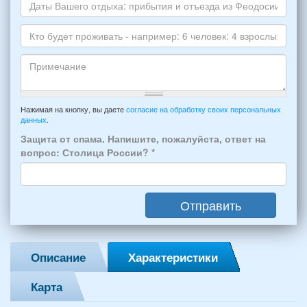
телефона
*
и
Даты
Skype
Вашего
отдыха:
Кто
прибытия
будет
и
проживать
отъезда
-
Примечание
из
например:
Нажимая на кнопку, вы даете
согласие на обработку своих персональных
Феодосии:
данных
.
6
*
человек:
Защита от спама. Напишите, пожалуйста, ответ на
4
вопрос: Столица России?
*
взрослых
(2
мужчин,
Отправить
2
женщины)
и
2
Описание
Характеристики
детей
(возраст
Карта
7
и