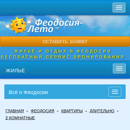
Перейти
Toggl
к
naviga
основному
содержанию
ОСТАВИТЬ ЗАЯВКУ
ЖИЛЬЁ И ОТДЫХ В ФЕОДОСИИ
БЕСПЛАТНЫЙ СЕРВИС БРОНИРОВАНИЯ
ЖИЛЬЕ
Toggl
navig
Всё о Феодосии
Toggle
navigati
Вы
ГЛАВНАЯ
»
ФЕОДОСИЯ
»
КВАРТИРЫ
»
ДЛИТЕЛЬНО
»
здесь
2 КОМНАТНЫЕ