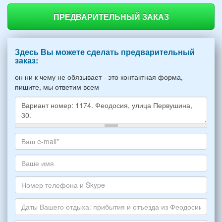
ПРЕДВАРИТЕЛЬНЫЙ ЗАКАЗ
Здесь Вы можете сделать предварительный
заказ:
он ни к чему не обязывает - это контактная форма,
пишите, мы ответим всем
Какое
жилье
хотите
Ваш
снять,
адрес
укажите
электронной
Ваше
пожалуйста
почты
имя
НОМЕР
*
Номер
варианта:
телефона
*
и
Даты