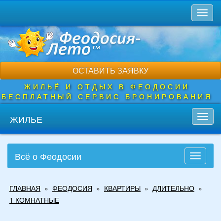
Перейти
Toggl
к
naviga
основному
содержанию
ОСТАВИТЬ ЗАЯВКУ
ЖИЛЬЁ И ОТДЫХ В ФЕОДОСИИ
БЕСПЛАТНЫЙ СЕРВИС БРОНИРОВАНИЯ
ЖИЛЬЕ
Toggl
navig
Всё о Феодосии
Toggle
navigati
Вы
ГЛАВНАЯ
»
ФЕОДОСИЯ
»
КВАРТИРЫ
»
ДЛИТЕЛЬНО
»
здесь
1 КОМНАТНЫЕ