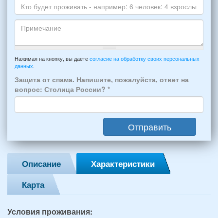
Skype
Вашего
отдыха:
Кто
прибытия
будет
и
проживать
отъезда
-
Примечание
из
например:
Нажимая на кнопку, вы даете
согласие на обработку своих персональных
Феодосии:
данных
.
6
*
человек:
Защита от спама. Напишите, пожалуйста, ответ на
4
вопрос: Столица России?
*
взрослых
(2
мужчин,
Отправить
2
женщины)
и
2
Описание
Характеристики
детей
(возраст
Карта
7
и
12
Условия проживания:
лет):