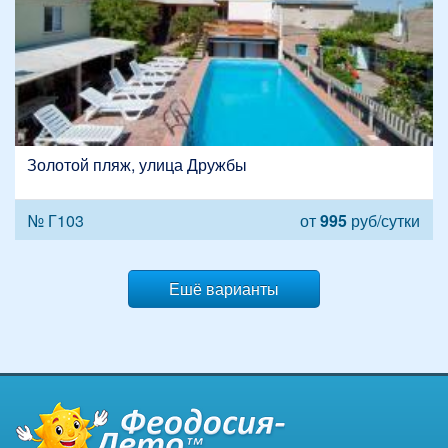
Золотой пляж, улица Дружбы
№ Г103
от
995
руб/сутки
Ешё варианты