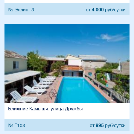
№ Эллинг 3
от
4 000
руб/сутки
Ближние Камыши, улица Дружбы
№ Г103
от
995
руб/сутки