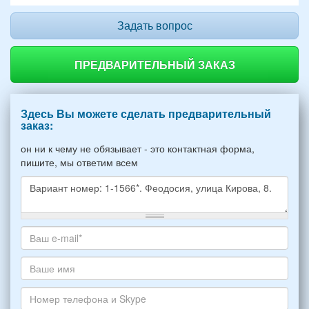
Задать вопрос
ПРЕДВАРИТЕЛЬНЫЙ ЗАКАЗ
Здесь Вы можете сделать предварительный
заказ:
он ни к чему не обязывает - это контактная форма,
пишите, мы ответим всем
Какое
жилье
хотите
Ваш
снять,
адрес
укажите
электронной
Ваше
пожалуйста
почты
имя
НОМЕР