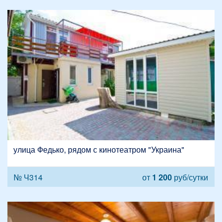
улица Федько, рядом с кинотеатром "Украина"
№ Ч314
от
1 200
руб/сутки