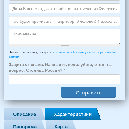
*
Номер
варианта:
телефона
*
и
Даты
Skype
Вашего
отдыха:
Кто
прибытия
будет
и
проживать
отъезда
-
Примечание
из
например:
Нажимая на кнопку, вы даете
согласие на обработку своих персональных
Феодосии:
данных
.
6
*
человек:
Защита от спама. Напишите, пожалуйста, ответ на
4
вопрос: Столица России?
*
взрослых
(2
мужчин,
Отправить
2
женщины)
и
2
Описание
Характеристики
детей
(возраст
Панорама
Карта
7