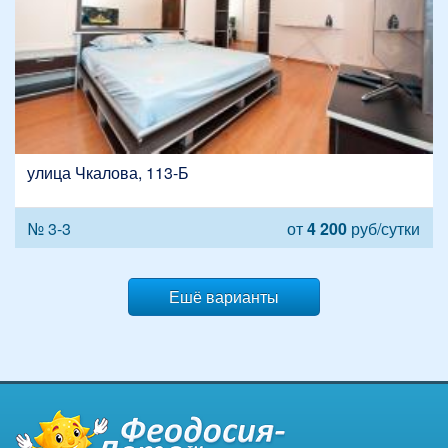
улица Чкалова, 113-Б
№ 3-3
от
4 200
руб/сутки
Ешё варианты