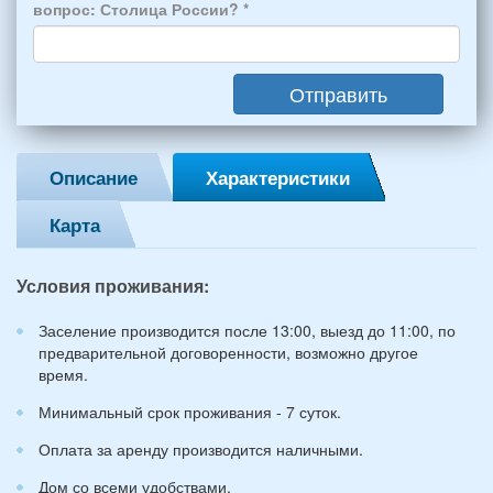
4
вопрос: Столица России?
*
взрослых
(2
мужчин,
Отправить
2
женщины)
и
2
Описание
Характеристики
детей
(возраст
Карта
7
и
12
Условия проживания:
лет):
*
Заселение производится после 13:00, выезд до 11:00, по
предварительной договоренности, возможно другое
время.
Минимальный срок проживания - 7 суток.
Оплата за аренду производится наличными.
Дом со всеми удобствами.