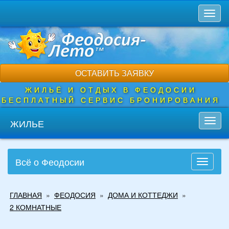
Перейти
Toggl
к
naviga
основному
содержанию
ОСТАВИТЬ ЗАЯВКУ
ЖИЛЬЁ И ОТДЫХ В ФЕОДОСИИ
БЕСПЛАТНЫЙ СЕРВИС БРОНИРОВАНИЯ
ЖИЛЬЕ
Toggl
navig
Всё о Феодосии
Toggle
navigati
Вы
ГЛАВНАЯ
»
ФЕОДОСИЯ
»
ДОМА И КОТТЕДЖИ
»
здесь
2 КОМНАТНЫЕ