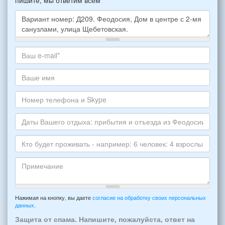
Какое
жилье
хотите
Ваш
снять,
адрес
укажите
электронной
Ваше
пожалуйста
почты
имя
НОМЕР
*
Номер
варианта:
телефона
*
и
Даты
Skype
Вашего
отдыха:
Кто
прибытия
будет
и
проживать
отъезда
-
Примечание
из
например:
Нажимая на кнопку, вы даете
согласие на обработку своих персональных
Феодосии:
данных
.
6
*
человек:
Защита от спама. Напишите, пожалуйста, ответ на