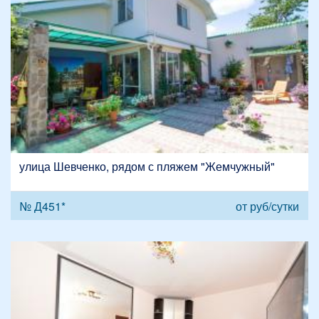
улица Шевченко, рядом с пляжем "Жемчужный"
№ Д451*
от
руб/сутки