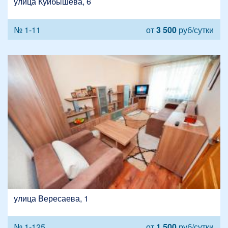
улица Куйбышева, 6
№ 1-11
от
3 500
руб/сутки
улица Вересаева, 1
№ 1-125
от
1 500
руб/сутки