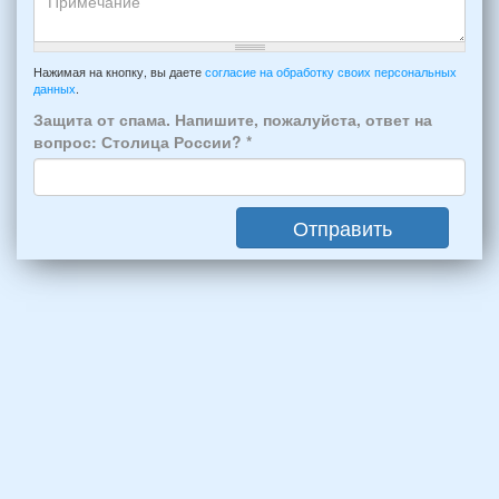
будет
и
проживать
отъезда
-
Примечание
из
например:
Нажимая на кнопку, вы даете
согласие на обработку своих персональных
Феодосии:
данных
.
6
*
человек:
Защита от спама. Напишите, пожалуйста, ответ на
4
вопрос: Столица России?
*
взрослых
(2
мужчин,
Отправить
2
женщины)
и
2
детей
(возраст
7
и
12
лет):
*