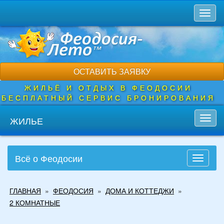
Перейти
Toggl
к
naviga
основному
содержанию
ОСТАВИТЬ ЗАЯВКУ
ЖИЛЬЁ И ОТДЫХ В ФЕОДОСИИ
БЕСПЛАТНЫЙ СЕРВИС БРОНИРОВАНИЯ
ЖИЛЬЕ
Toggl
navig
Всё о Феодосии
Toggle
navigati
Вы
ГЛАВНАЯ
»
ФЕОДОСИЯ
»
ДОМА И КОТТЕДЖИ
»
здесь
2 КОМНАТНЫЕ