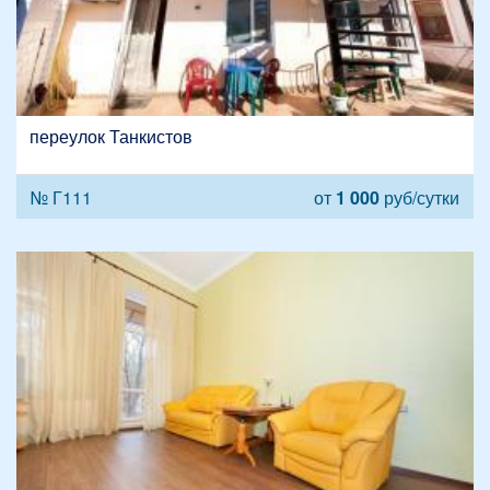
переулок Танкистов
№ Г111
от
1 000
руб/сутки