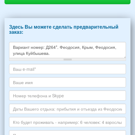
Здесь Вы можете сделать предварительный
заказ:
Какое
жилье
хотите
Ваш
снять,
адрес
укажите
электронной
Ваше
пожалуйста
почты
имя
НОМЕР
*
Номер
варианта:
телефона
*
и
Даты
Skype
Вашего
отдыха:
Кто
прибытия