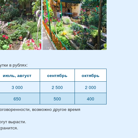
тки в рублях:
июль, август
сентябрь
октябрь
3 000
2 500
2 000
650
500
400
договоренности, возможно другое время
гут вырасти.
хранится.