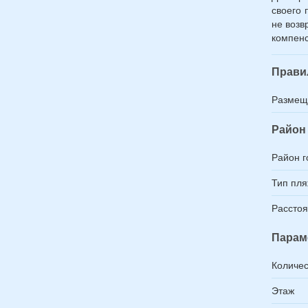
своего 
не возв
компенс
Прави
Размещ
Район 
Район г
Тип пл
Расстоя
Парам
Количес
Этаж