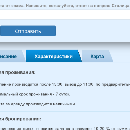
осии:
та от спама. Напишите, пожалуйста, ответ на вопрос: Столиц
век:
слых
Отправить
ин,
ины)
исание
Характеристики
Карта
й
раст
ия проживания:
ление производится после 13:00, выезд до 11:00, по предваритель
мальный срок проживания - 7 суток.
та за аренду производится наличными.
ия бронирования:
нирования жилья вносится задаток в размере 10-20 % от суммы