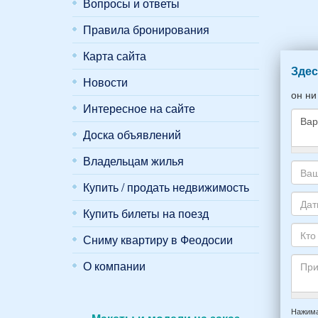
Вопросы и ответы
Правила бронирования
Карта сайта
Здес
Новости
он ни
Интересное на сайте
Доска объявлений
Владельцам жилья
Како
жиль
Купить / продать недвижимость
хоти
Ваш
снять
адре
Купить билеты на поезд
укаж
элек
Даты
пожа
почт
Ваше
Сниму квартиру в Феодосии
НОМ
*
отды
Кто
вари
О компании
приб
буде
*
и
прож
отъе
-
Прим
из
напр
Нажима