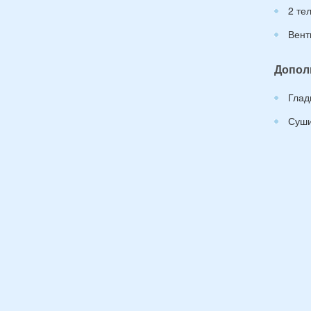
2 те
Вент
Допол
Глад
Суши