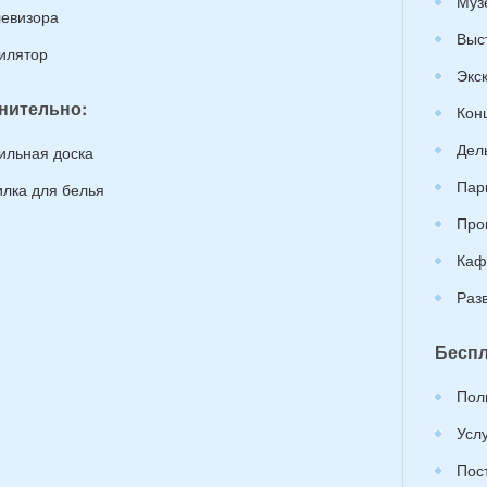
Муз
левизора
Выс
илятор
Экс
нительно:
Кон
Дел
ильная доска
Пар
лка для белья
Про
Каф
Раз
Беспл
Пол
Усл
Пос