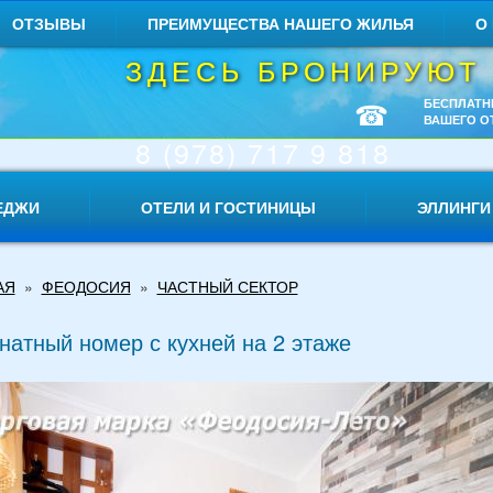
ОТЗЫВЫ
ПРЕИМУЩЕСТВА НАШЕГО ЖИЛЬЯ
О
ЗДЕСЬ БРОНИРУЮТ
☎
БЕСПЛАТН
ВАШЕГО О
8 (978) 717 9 818
ЕДЖИ
ОТЕЛИ И ГОСТИНИЦЫ
ЭЛЛИНГИ
АЯ
»
ФЕОДОСИЯ
»
ЧАСТНЫЙ СЕКТОР
натный номер с кухней на 2 этаже