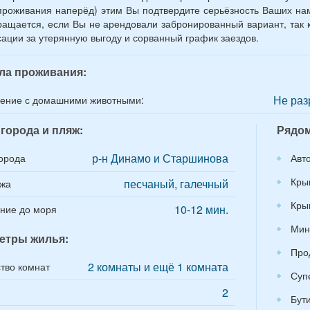
проживания наперёд) этим Вы подтвердите серьёзность Ваших нам
ращается, если Вы не арендовали забронированный вариант, так к
ации за утерянную выгоду и сорванный график заездов.
ла проживания:
Не раз
ение с домашними животными:
города и пляж:
Рядом
р-н Динамо и Старшинова
орода
Авт
Кры
песчаный, галечный
яжа
Кры
10-12 мин.
ние до моря
Мин
етры жилья:
Про
2 комнаты и ещё 1 комната
тво комнат
Суп
2
Бут