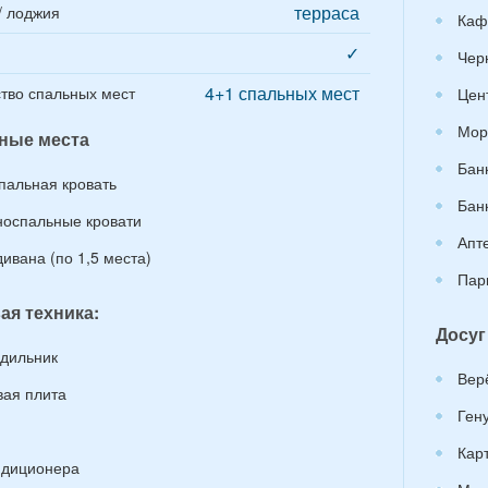
терраса
/ лоджия
Каф
✓
Чер
4+1 спальных мест
тво спальных мест
Цен
Мор
ные места
Бан
спальная кровать
Бан
носпальные кровати
Апт
дивана (по 1,5 места)
Пар
ая техника:
Досуг
дильник
Вер
вая плита
Ген
Кар
ндиционера