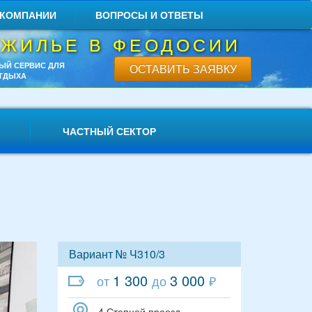
 КОМПАНИИ
ВОПРОСЫ И ОТВЕТЫ
 ЖИЛЬЕ В ФЕОДОСИИ
ЫЙ СЕРВИС ДЛЯ
ОСТАВИТЬ ЗАЯВКУ
ТДЫХА
ЧАСТНЫЙ СЕКТОР
Вариант № Ч310/3
1 300
3 000
от
до
₽
4 Степной проезд