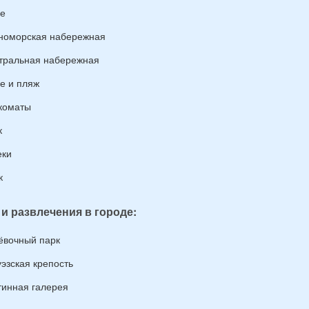
е
номорская набережная
тральная набережная
е и пляж
коматы
к
еки
к
 и развлечения в городе:
ёвочный парк
уэзская крепость
тинная галерея