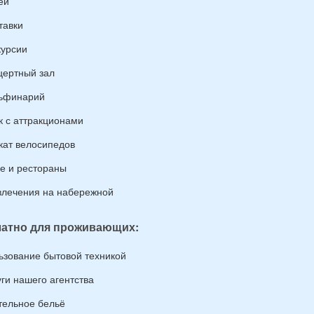
еи
тавки
курсии
цертный зал
ьфинарий
к с аттракционами
кат велосипедов
е и рестораны
влечения на набережной
атно для проживающих:
ьзование бытовой техникой
уги нашего агентства
тельное бельё