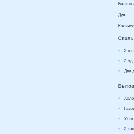
Балкон 
Душ
Количес
Спаль
2-х 
2 од
Два 
Бытов
Холо
Газо
Утюг
2 ко