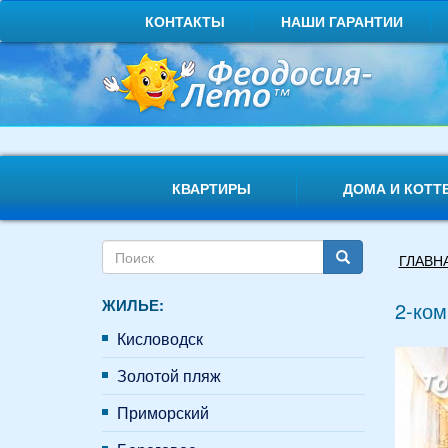
Перейти
КОНТАКТЫ
НАШИ ГАРАНТИИ
к
основному
содержанию
КВАРТИРЫ
ДОМА И КОТТ
Форма
Вы
ГЛАВН
поиска
здесь
Поиск
ЖИЛЬЕ:
2-ком
Кисловодск
Золотой пляж
Приморский