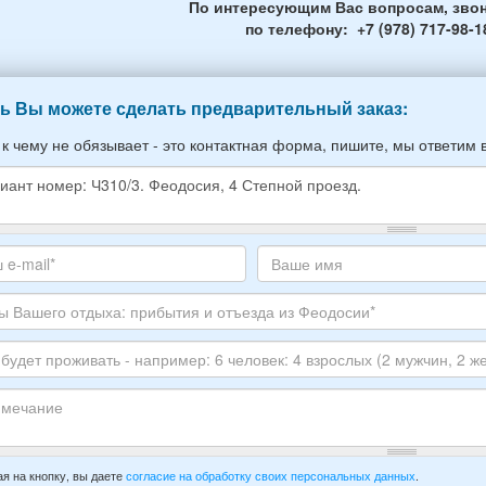
По интересующим Вас вопросам, звон
по телефону: +7 (978) 717-98-1
ь Вы можете сделать предварительный заказ:
 к чему не обязывает - это контактная форма, пишите, мы ответим 
е
е
те
Ваше
,
с
имя
ите
тронной
луйста
ы
го
ЕР
ха:
анта:
ытия
т
ивать
зда
ечание
имер:
я на кнопку, вы даете
согласие на обработку своих персональных данных
.