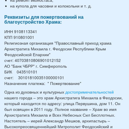
на купола для часовни и колокольни и т. д.
Реквизиты для пожертвований на
благоустройство Храма:
ИНН 9108113341
КПП 910801001
Религиозная организация "Православный приход храма
Архистратига Михаила г. Феодосии Республики Крым
Феодосийской Епархии"
счет: 40703810806901012152
АО "Банк ЧБРР" г. Симферополь
БИК 043510101
счет: 30101810035100000101
Назначение платежа: " Пожертвование"
Одна из духовных и культурных
достопримечательностей
нашего города – это храм Архистратига Михаила в Феодосии,
который находится по адресу: улица Первушина, дом 11. Он
был освящен в 2011 году. Полное название – Храм во имя
Архистратига Михаила и Всех Небесных Сил Бесплотных.
Настоятель – иерей Александр Мешков, архипастырь –
Высокопреосвященнейший Митрополит Феодосийский и