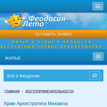
Перейти
Toggl
к
naviga
основному
содержанию
ОСТАВИТЬ ЗАЯВКУ
ЖИЛЬЁ И ОТДЫХ В ФЕОДОСИИ
БЕСПЛАТНЫЙ СЕРВИС БРОНИРОВАНИЯ
ЖИЛЬЕ
Toggl
navig
Всё о Феодосии
Toggle
navigati
Вы
ГЛАВНАЯ
»
ДОСТОПРИМЕЧАТЕЛЬНОСТИ
здесь
Храм Архистратига Михаила