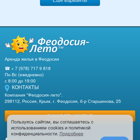
Аренда жилья в Феодосии
☎ + 7 (978) 717 9 818
Пн-Вс (ежедневно)
с 8:00 до 19:00
КОНТАКТЫ
Компания "Феодосия-лето".
298112, Россия, Крым, г. Феодосия, б-р Старшинова, 25
ЗАКАЗАТЬ ЖИЛЬЕ
Пользуясь сайтом, вы соглашаетесь с
использованием cookies и политикой
конфиденциальности.
Подробнее