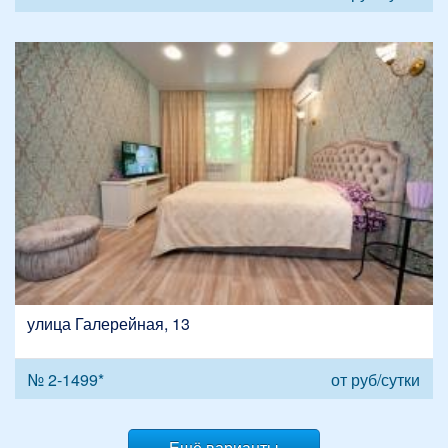
улица Галерейная, 13
№ 2-1499*
от
руб/сутки
Ешё варианты