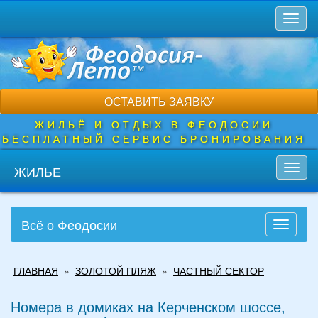
Перейти
Toggl
к
naviga
основному
содержанию
ОСТАВИТЬ ЗАЯВКУ
ЖИЛЬЁ И ОТДЫХ В ФЕОДОСИИ
БЕСПЛАТНЫЙ СЕРВИС БРОНИРОВАНИЯ
ЖИЛЬЕ
Toggl
navig
Всё о Феодосии
Toggle
navigati
Вы
ГЛАВНАЯ
»
ЗОЛОТОЙ ПЛЯЖ
»
ЧАСТНЫЙ СЕКТОР
здесь
Номера в домиках на Керченском шоссе,