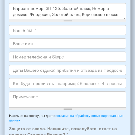
Какое
жилье
хотите
Ваш
снять,
адрес
укажите
электронной
Ваше
пожалуйста
почты
имя
НОМЕР
*
Номер
варианта:
телефона
*
и
Даты
Skype
Вашего
отдыха:
Кто
прибытия
будет
и
проживать
отъезда
-
Примечание
из
например:
Нажимая на кнопку, вы даете
согласие на обработку своих персональных
Феодосии:
данных
.
6
*
человек:
Защита от спама. Напишите, пожалуйста, ответ на
4
вопрос: Столица России?
*