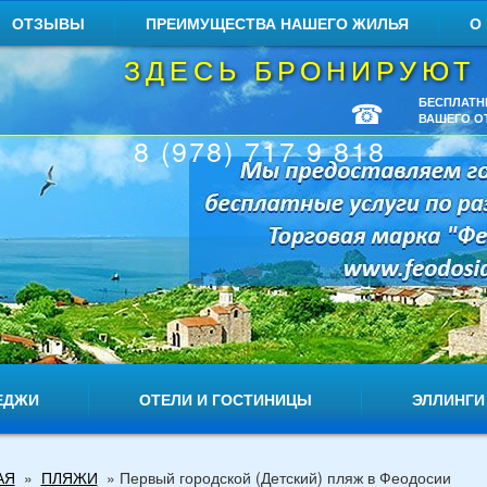
ОТЗЫВЫ
ПРЕИМУЩЕСТВА НАШЕГО ЖИЛЬЯ
О
ЗДЕСЬ БРОНИРУЮТ
☎
БЕСПЛАТН
ВАШЕГО О
8 (978) 717 9 818
ЕДЖИ
ОТЕЛИ И ГОСТИНИЦЫ
ЭЛЛИНГИ
АЯ
»
ПЛЯЖИ
»
Первый городской (Детский) пляж в Феодосии