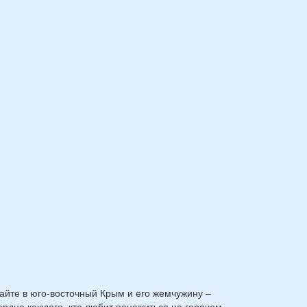
айте в юго-восточный Крым и его жемчужину –
ердце каждого, кто любит понежиться на горячем