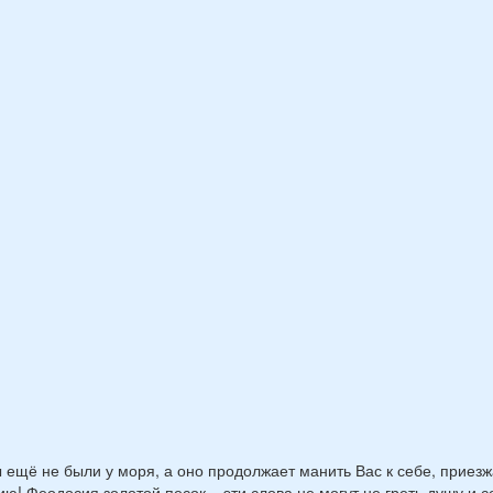
 ещё не были у моря, а оно продолжает манить Вас к себе, приезж
ю! Феодосия золотой песок – эти слова не могут не греть душу и с