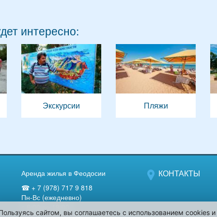
удет интересно:
Экскурсии
Пляжи
КОНТАКТЫ
Аренда жилья в Феодосии
☎ + 7 (978) 717 9 818
Пн-Вс (ежедневно)
с 8:00 до 19:00
Пользуясь сайтом, вы соглашаетесь с использованием cookies и
Компания "Феодосия-лето".