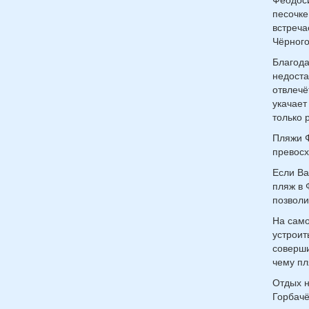
песочке
встреча
Чёрного
Благода
недоста
отвлечё
укачает
только 
Пляжи Ф
превосх
Если Ва
пляж в 
позволи
На само
устроит
соверши
чему пл
Отдых н
Горбачё