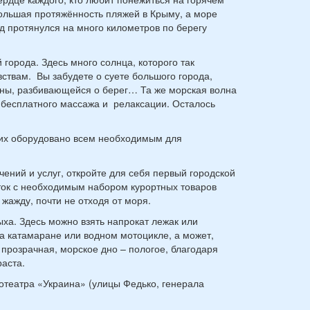
льшая протяжённость пляжей в Крыму, а море
од протянулся на много километров по берегу
 города. Здесь много солнца, которого так
ствам. Вы забудете о суете большого города,
лны, разбивающейся о берег… Та же морская волна
 бесплатного массажа и релаксации. Осталось
них оборудовано всем необходимым для
чений и услуг, откройте для себя первый городской
ток с необходимым набором курортных товаров
жажду, почти не отходя от моря.
ха. Здесь можно взять напрокат лежак или
на катамаране или водном мотоцикле, а может,
 прозрачная, морское дно – пологое, благодаря
аста.
нотеатра «Украина» (улицы Федько, генерала