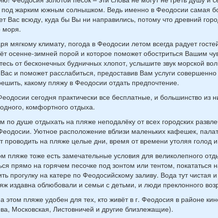
 под жарким южным солнышком. Ведь именно в Феодосии самая бо
ет Вас всюду, куда бы Вы ни направились, потому что древний гор
 моря.
ря мягкому климату, погода в Феодосии летом всегда радует гостей
ёт осенне-зимней порой и которое поможет обостриться Вашим чув
тесь от бесконечных будничных хлопот, услышите звук морской во
 Вас и поможет расслабиться, предоставив Вам услуги совершенно
решить, какому пляжу в Феодосии отдать предпочтение.
еодосии сегодня практически все бесплатные, и большинство из 
одного, комфортного отдыха.
м по душе отдыхать на пляже неподалёку от всех городских развле
Феодосии. Уютное расположение вблизи маленьких кафешек, пала
т проводить на пляже целые дни, время от времени утоляя голод и 
м пляже тоже есть замечательные условия для великолепного отды
ься прямо на горячем песочке под зонтом или тентом, покататься 
ть прогулку на катере по Феодосийскому заливу. Вода тут чистая и
яж издавна облюбовали и семьи с детьми, и люди преклонного возр
а этом пляже удобен для тех, кто живёт в г. Феодосия в районе ки
ва, Московская, Листовничей и другие близлежащие).