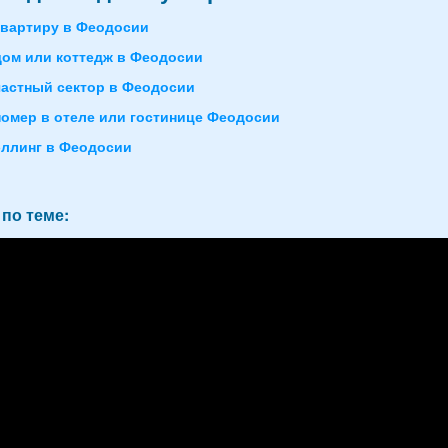
квартиру в Феодосии
дом или коттедж в Феодосии
частный сектор в Феодосии
номер в отеле или гостинице Феодосии
эллинг в Феодосии
по теме: