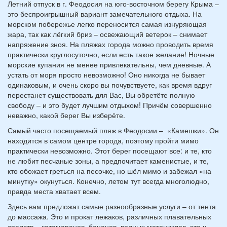
Летний отпуск в г. Феодосия на юго-восточном берегу Крыма –
это беспроигрышный вариант замечательного отдыха. На
морском побережье легко переносится самая изнуряющая
жара, так как лёгкий бриз – освежающий ветерок – снимает
напряжение зноя. На пляжах города можно проводить время
практически круглосуточно, если есть такое желание! Ночные
морские купания не менее привлекательны, чем дневные. А
устать от моря просто невозможно! Оно никогда не бывает
одинаковым, и очень скоро вы почувствуете, как время вдруг
перестанет существовать для Вас, Вы обретёте полную
свободу – и это будет лучшим отдыхом! Причём совершенно
неважно, какой берег Вы изберёте.
Самый часто посещаемый пляж в Феодосии – «Камешки». Он
находится в самом центре города, поэтому пройти мимо
практически невозможно. Этот берег посещают все: и те, кто
не любит песчаные зоны, а предпочитает каменистые, и те,
кто обожает греться на песочке, но шёл мимо и забежал «на
минутку» окунуться. Конечно, летом тут всегда многолюдно,
правда места хватает всем.
Здесь вам предложат самые разнообразные услуги – от тента
до массажа. Это и прокат лежаков, различных плавательных
средств – катамаранов, бананов, водных мотоциклов, это и