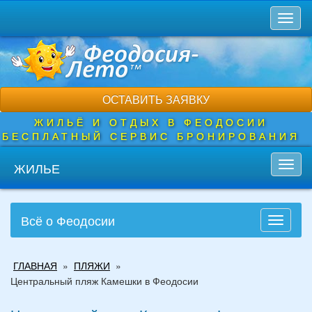
Перейти
Toggl
к
naviga
основному
содержанию
ОСТАВИТЬ ЗАЯВКУ
ЖИЛЬЁ И ОТДЫХ В ФЕОДОСИИ
БЕСПЛАТНЫЙ СЕРВИС БРОНИРОВАНИЯ
ЖИЛЬЕ
Toggl
navig
Всё о Феодосии
Toggle
navigati
Вы
ГЛАВНАЯ
»
ПЛЯЖИ
»
здесь
Центральный пляж Камешки в Феодосии