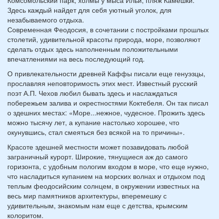
Комсомольский парк, холмы у мыса Ильи, пляж Камешки.
Здесь каждый найдет для себя уютный уголок, для
незабываемого отдыха.
Современная Феодосия, в сочетании с постройками прошлых
столетий, удивительной красоты природа, море, позволяют
сделать отдых здесь наполненным положительными
впечатлениями на весь последующий год.
О привлекательности древней Каффы писали еще генуэзцы,
прославляя неповторимость этих мест. Известный русский
поэт А.П. Чехов любил бывать здесь и наслаждаться
побережьем залива и окрестностями Коктебеля. Он так писал
о здешних местах: «Море...нежное, чудесное. Прожить здесь
можно тысячу лет, а купание настолько хорошее, что
окунувшись, стал смеяться без всякой на то причины».
Красоте здешней местности может позавидовать любой
заграничный курорт. Широкие, тянущиеся аж до самого
горизонта, с удобным пологим входом в море, что еще нужно,
что насладиться купанием на морских волнах и отдыхом под
теплым феодосийским солнцем, в окружении известных на
весь мир памятников архитектуры, вперемешку с
удивительным, знакомым нам еще с детства, крымским
колоритом.