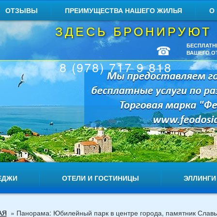
ОТЗЫВЫ
ПРЕИМУЩЕСТВА НАШЕГО ЖИЛЬЯ
О
ЗДЕСЬ БРОНИРУЮТ
☎
БЕСПЛАТН
ВАШЕГО О
8 (978) 717 9 818
ЕДЖИ
ОТЕЛИ И ГОСТИНИЦЫ
ЭЛЛИНГИ
АЯ
»
Панорама: Юбилейный парк в центре города, памятник Слав