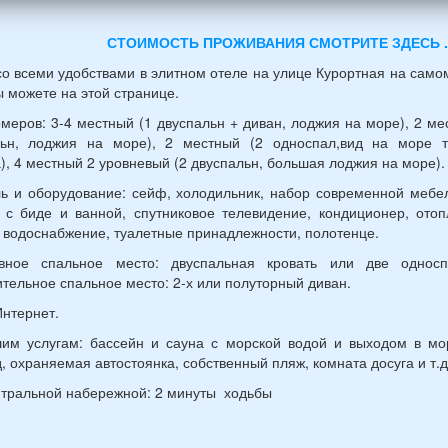
ины)
СТОИМОСТЬ ПРОЖИВАНИЯ СМОТРИТЕ ЗДЕСЬ ..
й
о всеми удобствами в элитном отеле на улице Курортная на само
раст
 можете на этой странице.
меров: 3-4 местный (1 двуспальн + диван, лоджия на море), 2 ме
льн, лоджия на море), 2 местный (2 односпал,вид на море т
), 4 местный 2 уровневый (2 двуспальн, большая лоджия на море)
ь и оборудование: сейф, холодильник, набор современной мебе
 с биде и ванной, спутниковое телевидение, кондиционер, ото
 водоснабжение, туалетные принадлежности, полотенце.
вное спальное место: двуспальная кровать или две односп
тельное спальное место: 2-х или полуторный диван.
Интернет.
им услугам: бассейн и сауна с морской водой и выходом в мо
, охраняемая автостоянка, собственный пляж, комната досуга и т.д
нтральной набережной: 2 минуты ходьбы