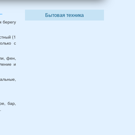
.
Бытовая техника
м берегу
стный (1
олько с
.
ли, фен,
пление и
альные,
ре, бар,
.