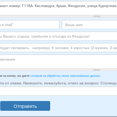
е
е
те
Ваше
,
с
имя
ите
тронной
луйста
ы
го
ЕР
ха:
анта:
ытия
т
ивать
зда
ечание
имер:
я на кнопку, вы даете
согласие на обработку своих персональных данных
.
осии:
та от спама. Напишите, пожалуйста, ответ на вопрос: Столиц
век:
слых
Отправить
ин,