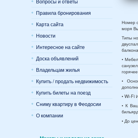
женщ
Вопросы и ответы
и
Правила бронирования
2
дете
Номер с
Карта сайта
(воз
моря Вы
7
Новости
и
Типы но
12
двуспа
Интересное на сайте
лет):
балкона
*
Доска объявлений
• Мебел
санузел
Владельцам жилья
горячее
• Осно
Купить / продать недвижимость
дополни
Купить билеты на поезд
• Wi-Fi 
Сниму квартиру в Феодосии
• К Ваш
бильярд
О компании
• До це