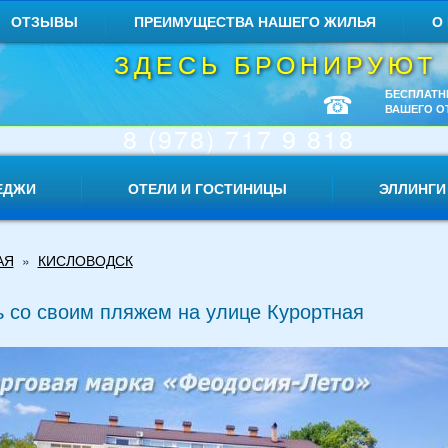
ОТЗЫВЫ
ПРЕИМУЩЕСТВА НАШЕГО ЖИЛЬЯ
О
ЗДЕСЬ БРОНИРУЮТ
☎
БЕСПЛАТН
ВАШЕГО О
8 (978) 717 9 818
ЕДЖИ
ОТЕЛИ И ГОСТИНИЦЫ
ЭЛЛИНГИ
АЯ
»
КИСЛОВОДСК
 со своим пляжем на улице Курортная