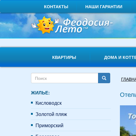
Перейти
КОНТАКТЫ
НАШИ ГАРАНТИИ
к
основному
содержанию
КВАРТИРЫ
ДОМА И КОТТ
Форма
Вы
ГЛАВН
поиска
здесь
Поиск
ЖИЛЬЕ:
Отель
Кисловодск
Золотой пляж
Приморский