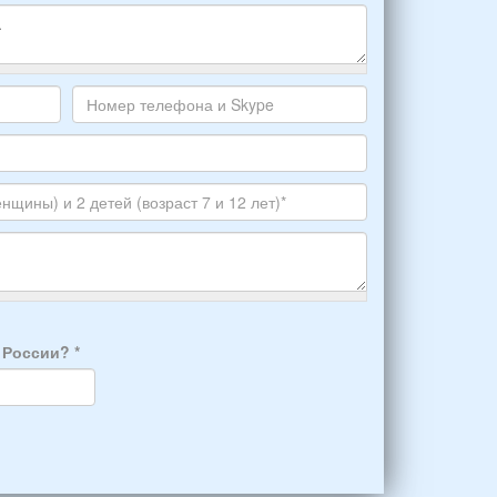
Номер
телефона
и
Skype
а России?
*