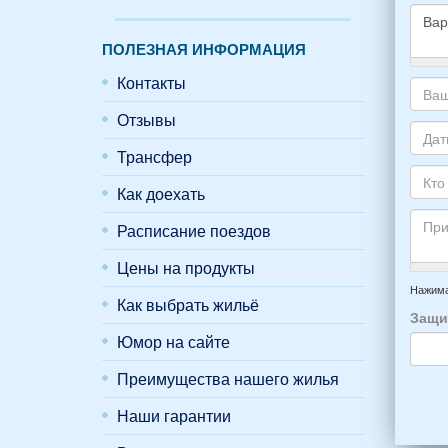
ПОЛЕЗНАЯ ИНФОРМАЦИЯ
Како
Контакты
жиль
хоти
Отзывы
Ваш
снять
адре
Трансфер
укаж
элек
Даты
пожа
почт
Ваше
Как доехать
НОМ
*
отды
Кто
вари
приб
буде
Расписание поездов
*
и
прож
отъе
Цены на продукты
-
Прим
из
напр
Нажима
Как выбрать жильё
Феод
6
Защи
*
чело
Юмор на сайте
4
взро
Преимущества нашего жилья
(2
мужч
Наши гарантии
2