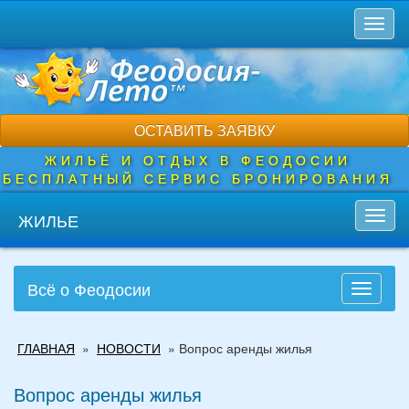
Перейти
Toggl
к
naviga
основному
содержанию
ОСТАВИТЬ ЗАЯВКУ
ЖИЛЬЁ И ОТДЫХ В ФЕОДОСИИ
БЕСПЛАТНЫЙ СЕРВИС БРОНИРОВАНИЯ
ЖИЛЬЕ
Toggl
navig
Всё о Феодосии
Toggle
navigati
Вы
ГЛАВНАЯ
»
НОВОСТИ
»
Вопрос аренды жилья
здесь
Вопрос аренды жилья