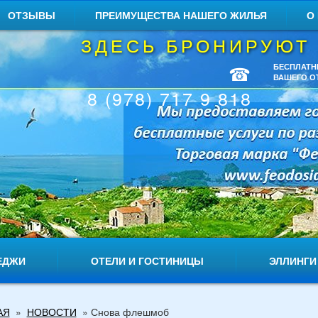
ОТЗЫВЫ
ПРЕИМУЩЕСТВА НАШЕГО ЖИЛЬЯ
О
ЗДЕСЬ БРОНИРУЮТ
☎
БЕСПЛАТН
ВАШЕГО О
8 (978) 717 9 818
ЕДЖИ
ОТЕЛИ И ГОСТИНИЦЫ
ЭЛЛИНГИ
АЯ
»
НОВОСТИ
»
Снова флешмоб