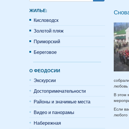
Поиск
ЖИЛЬЕ:
Снов
Кисловодск
Золотой пляж
Приморский
Береговое
О ФЕОДОСИИ
Экскурсии
собрали
любовь 
Достопримечательности
В этом 
меропр
Районы и значимые места
Если ва
Видео и панорамы
любого 
Набережная