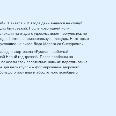
!». 1 января 2013 года день выдался на славу!
здух был свежий. После новогодней ночи,
риехали на отдых с удовольствием прогулялись по
годней елке на привокзальную площадь. Некоторым
гуляющие на пирсе Деда Мороза со Снегурочкой.
сов дня стартовала «Русская пробежка!
чай Новый год трезво!» После пробежки на
 показали свои спортивные навыки: перетягивание
Не зря цель группы – формирование здорового
большого позитива и абсолютного всеобщего