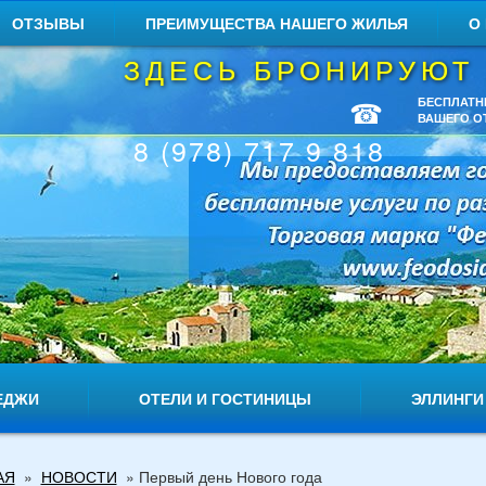
ОТЗЫВЫ
ПРЕИМУЩЕСТВА НАШЕГО ЖИЛЬЯ
О
ЗДЕСЬ БРОНИРУЮТ
☎
БЕСПЛАТН
ВАШЕГО О
8 (978) 717 9 818
ЕДЖИ
ОТЕЛИ И ГОСТИНИЦЫ
ЭЛЛИНГИ
АЯ
»
НОВОСТИ
»
Первый день Нового года