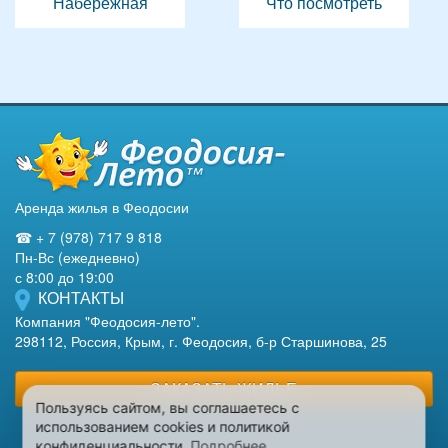
Набережная
Что посмотреть
Аренда жилья в Феодосии
☎ + 7 (978) 717 9 818
Пн-Вс (ежедневно)
с 8:00 до 19:00
КОНТАКТЫ
Компания "Феодосия-лето".
298112, Россия, Крым, г. Феодосия, б-р Старшинова, 25
ЗАКАЗАТЬ ЖИЛЬЕ
Пользуясь сайтом, вы соглашаетесь с
использованием cookies и политикой
конфиденциальности.
Подробнее