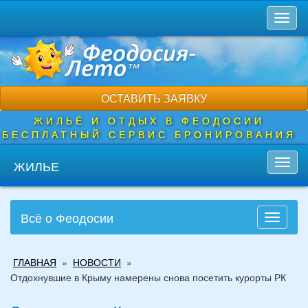
Перейти
Toggl
к
naviga
основному
содержанию
ОСТАВИТЬ ЗАЯВКУ
ЖИЛЬЁ И ОТДЫХ В ФЕОДОСИИ
БЕСПЛАТНЫЙ СЕРВИС БРОНИРОВАНИЯ
ЖИЛЬЕ
Toggl
navig
Всё о Феодосии
Toggle
navigati
Вы
ГЛАВНАЯ
»
НОВОСТИ
»
здесь
Отдохнувшие в Крыму намерены снова посетить курорты РК