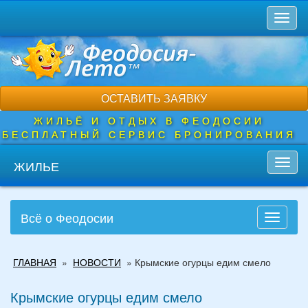
Перейти
Toggl
к
naviga
основному
содержанию
ОСТАВИТЬ ЗАЯВКУ
ЖИЛЬЁ И ОТДЫХ В ФЕОДОСИИ
БЕСПЛАТНЫЙ СЕРВИС БРОНИРОВАНИЯ
ЖИЛЬЕ
Toggl
navig
Всё о Феодосии
Toggle
navigati
Вы
ГЛАВНАЯ
»
НОВОСТИ
»
Крымские огурцы едим смело
здесь
Крымские огурцы едим смело