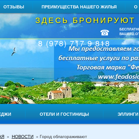
ОТЗЫВЫ
ПРЕИМУЩЕСТВА НАШЕГО ЖИЛЬЯ
О
ЗДЕСЬ БРОНИРУЮТ
☎
БЕСПЛАТН
ВАШЕГО О
8 (978) 717 9 818
ЕДЖИ
ОТЕЛИ И ГОСТИНИЦЫ
ЭЛЛИНГИ
АЯ
»
НОВОСТИ
»
Город облагораживают