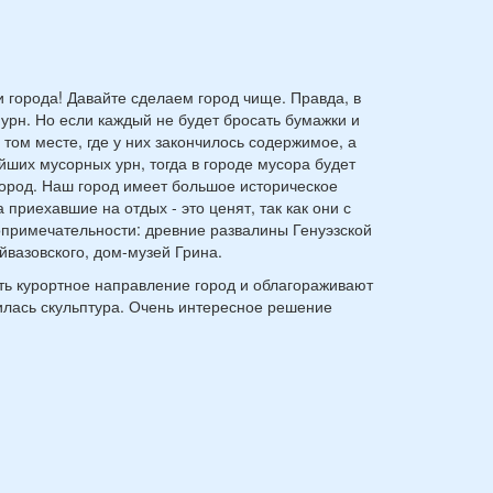
города! Давайте сделаем город чище. Правда, в
урн. Но если каждый не будет бросать бумажки и
том месте, где у них закончилось содержимое, а
йших мусорных урн, тогда в городе мусора будет
город. Наш город имеет большое историческое
 приехавшие на отдых - это ценят, так как они с
примечательности: древние развалины Генуэзской
йвазовского, дом-музей Грина.
ть курортное направление город и облагораживают
вилась скульптура. Очень интересное решение