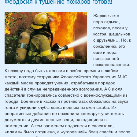
Феодосия к тушению пожаров готова!
Жаркое лето –
пора отдыха,
походов, песен у
костра, шашлыков
с друзьями… Но, к
сожалению, это
ещё и пора
повышенной
пожароопасности.
К пожару надо быть готовыми в любое время и в любом
месте, поэтому сотрудники Феодосийского Управления МЧС
каждый месяц проводят учения, отрабатывая порядок
действий в случае непредвиденного возгорания. А 6 июля
спасатели тренировались совместно с военнослужащими из
города. Военные в касках и противогазах сбежались на звуки
гонга и увидели клубы дыма в одном из окон штаба. Их
оперативные действия не позволили «пожару» уничтожить
документы и другие ценные вещи, находящиеся в
помещении. А тем временем подоспели и спасатели,
«пламя» было потушено, а «угоревший» боец спасён и после