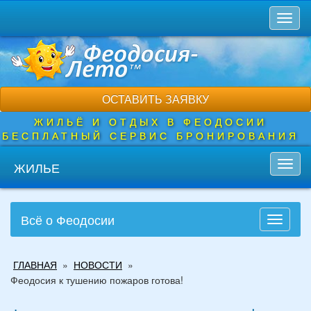
Перейти
Toggl
к
naviga
основному
содержанию
ОСТАВИТЬ ЗАЯВКУ
ЖИЛЬЁ И ОТДЫХ В ФЕОДОСИИ
БЕСПЛАТНЫЙ СЕРВИС БРОНИРОВАНИЯ
ЖИЛЬЕ
Toggl
navig
Всё о Феодосии
Toggle
navigati
Вы
ГЛАВНАЯ
»
НОВОСТИ
»
здесь
Феодосия к тушению пожаров готова!