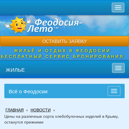
Перейти
Toggl
к
naviga
основному
содержанию
ОСТАВИТЬ ЗАЯВКУ
ЖИЛЬЁ И ОТДЫХ В ФЕОДОСИИ
БЕСПЛАТНЫЙ СЕРВИС БРОНИРОВАНИЯ
ЖИЛЬЕ
Toggl
navig
Всё о Феодосии
Toggle
navigati
Вы
ГЛАВНАЯ
»
НОВОСТИ
»
здесь
Цены на различные сорта хлебобулочных изделий в Крыму,
останутся прежними