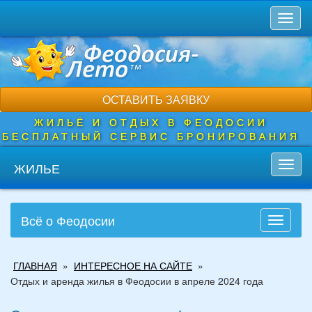
Перейти
Toggl
к
naviga
основному
содержанию
ОСТАВИТЬ ЗАЯВКУ
ЖИЛЬЁ И ОТДЫХ В ФЕОДОСИИ
БЕСПЛАТНЫЙ СЕРВИС БРОНИРОВАНИЯ
ЖИЛЬЕ
Toggl
navig
Всё о Феодосии
Toggle
navigati
Вы
ГЛАВНАЯ
»
ИНТЕРЕСНОЕ НА САЙТЕ
»
здесь
Отдых и аренда жилья в Феодосии в апреле 2024 года