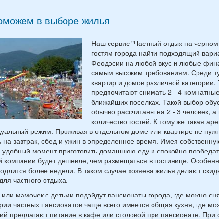
оможем в выборе жилья
Наш сервис "Частный отдых на черном
гостям города найти подходящий вари
Феодосии на любой вкус и любые фина
самым высоким требованиям. Среди ту
квартир и домов различной категории. 
предпочитают снимать 2 - 4-комнатные
ближайших поселках. Такой выбор обус
обычно рассчитаны на 2 - 3 человек, а
количество гостей. К тому же такая ар
уальный режим. Проживая в отдельном доме или квартире не нуж
ь на завтрак, обед и ужин в определенное время. Имея собствен
 удобный момент приготовить домашнюю еду и спокойно пообедать
 компании будет дешевле, чем размещаться в гостинице. Особенно
одлится более недели. В таком случае хозяева жилья делают скид
для частного отдыха.
 или мамочек с детьми подойдут пансионаты города, где можно сня
рии частных пансионатов чаще всего имеется общая кухня, где мо
ий предлагают питание в кафе или столовой при пансионате. При 