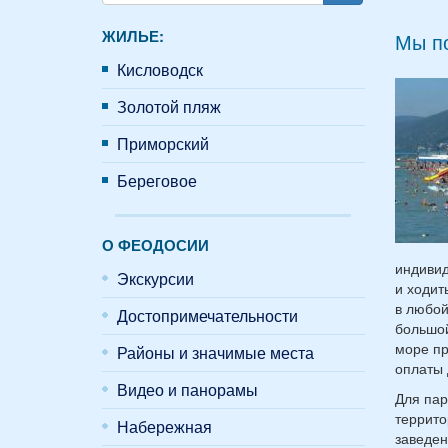
Поиск
ЖИЛЬЕ:
Мы п
Кисловодск
Золотой пляж
Приморский
Береговое
О ФЕОДОСИИ
индивид
Экскурсии
и ходит
в любой
Достопримечательности
большой
море пр
Районы и значимые места
оплаты 
Видео и панорамы
Для пар
террито
Набережная
заведен