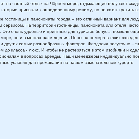
ет на частный отдых на Чёрном море, отдыхающие получают скидки
 которые привыкли к определенному режиму, но не хотят тратить 
же гостиницы и пансионаты города – это отличный вариант для лю
 сервисом. На территории гостиницы, пансионата или отеля часто
. Это очень удобные и приятные для туристов бонусы, позволяющи
море, но и в местах размещения. Цены на номера в таких заведени
 и других самых разнообразных факторов. Феодосия посуточно – э
ом до класса - люкс. И чтобы не растеряться в этом изобилии и сде
ионалам в вопросах аренды. Наши менеджеры индивидуально подх
ные условия для проживания на нашем замечательном курорте.