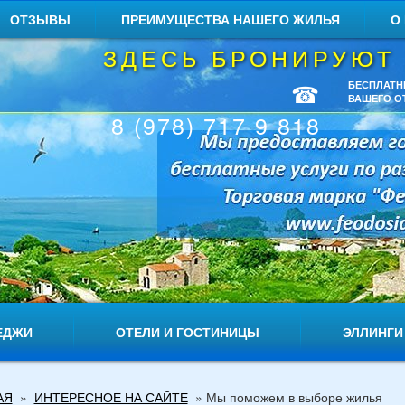
ОТЗЫВЫ
ПРЕИМУЩЕСТВА НАШЕГО ЖИЛЬЯ
О
ЗДЕСЬ БРОНИРУЮТ
☎
БЕСПЛАТН
ВАШЕГО О
8 (978) 717 9 818
ЕДЖИ
ОТЕЛИ И ГОСТИНИЦЫ
ЭЛЛИНГИ
АЯ
»
ИНТЕРЕСНОЕ НА САЙТЕ
»
Мы поможем в выборе жилья