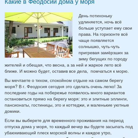
Какие в Феодосии дома у моря
День потихоньку
удлиняется, ночь всё
больше уступает ему свои
права. На горизонте всё
чаще появляется
солнышко, чуть-чуть
пригревая замёрзших за
зиму бегущих по городу
жителей и обещая, что весна, а за ней и жаркое лето всё
ближе. И можно будет, оставив все дела, помчаться к морю.
Вы мечтаете о тихом, спокойном отдыхе на самом берегу
моря? В г. Феодосия сегодня это сделать очень легко! За
последние годы на побережье появилось много вариантов
остановиться прямо на берегу моря: это и элитные эллинги,
пансионаты, гостиницы, это и коттеджи, и маленькие уютные
домики.
Если вы выберете для временного проживания на период
отпуска дома у моря, то каждый вечер вы будете засыпать под
убаюкивающий плеск морской волны и каждое утро,