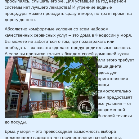
просыпаясь, слышать его же. Для уставшей за год нервной
системы нет лучшего лекарства! И утренние водные
процедуры можно проводить сразу в море, не тратя время на
дорогу до него.
Абсолютно комфортные условия со всем набором
качественных сервисных услуг – это дома в Феодосии у моря.
Вы можете не заботиться о том, где позавтракать или
пообедать – за вас это сделают предупредительные хозяева.
А если вы привыкли только к
блюдам своей домашней кухни
или этого требует
ваша диета,
здесь для
приготовления
пищи
самостоятельно
вам предоставят
все условия – от
современной
бытовой техники
до посуды.
Дома у моря – это превосходная возможность выбора
подходящего варианта для осуществления своей мечты,