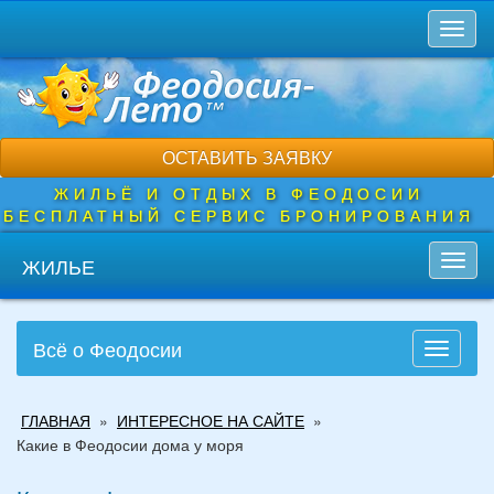
Перейти
Toggl
к
naviga
основному
содержанию
ОСТАВИТЬ ЗАЯВКУ
ЖИЛЬЁ И ОТДЫХ В ФЕОДОСИИ
БЕСПЛАТНЫЙ СЕРВИС БРОНИРОВАНИЯ
ЖИЛЬЕ
Toggl
navig
Всё о Феодосии
Toggle
navigati
Вы
ГЛАВНАЯ
»
ИНТЕРЕСНОЕ НА САЙТЕ
»
здесь
Какие в Феодосии дома у моря