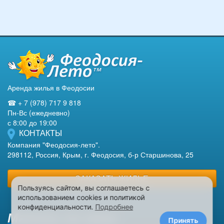
Аренда жилья в Феодосии
☎ + 7 (978) 717 9 818
Пн-Вс (ежедневно)
с 8:00 до 19:00
КОНТАКТЫ
Компания "Феодосия-лето".
298112, Россия, Крым, г. Феодосия, б-р Старшинова, 25
ЗАКАЗАТЬ ЖИЛЬЕ
Пользуясь сайтом, вы соглашаетесь с
использованием cookies и политикой
конфиденциальности.
Подробнее
Макеты на заказ
Принять