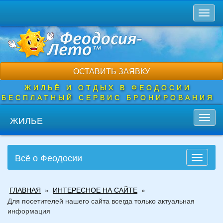
Перейти
Toggl
к
naviga
основному
содержанию
ОСТАВИТЬ ЗАЯВКУ
ЖИЛЬЁ И ОТДЫХ В ФЕОДОСИИ
БЕСПЛАТНЫЙ СЕРВИС БРОНИРОВАНИЯ
ЖИЛЬЕ
Toggl
navig
Всё о Феодосии
Toggle
navigati
Вы
ГЛАВНАЯ
»
ИНТЕРЕСНОЕ НА САЙТЕ
»
здесь
Для посетителей нашего сайта всегда только актуальная
информация