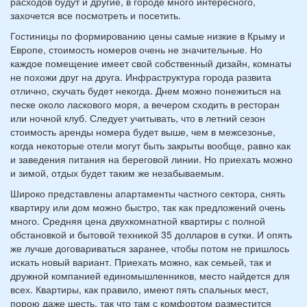
расходов будут и другие, в городе много интересного,
захочется все посмотреть и посетить.
Гостиницы по формированию цены самые низкие в Крыму и
Европе, стоимость номеров очень не значительные. Но
каждое помещение имеет свой собственный дизайн, комнаты
не похожи друг на друга. Инфраструктура города развита
отлично, скучать будет некогда. Днем можно понежиться на
песке около ласкового моря, а вечером сходить в ресторан
или ночной клуб. Следует учитывать, что в летний сезон
стоимость аренды номера будет выше, чем в межсезонье,
когда некоторые отели могут быть закрыты вообще, равно как
и заведения питания на береговой линии. Но приехать можно
и зимой, отдых будет таким же незабываемым.
Широко представлены апартаменты частного сектора, снять
квартиру или дом можно быстро, так как предложений очень
много. Средняя цена двухкомнатной квартиры с полной
обстановкой и бытовой техникой 35 долларов в сутки. И опять
же лучше договариваться заранее, чтобы потом не пришлось
искать новый вариант. Приехать можно, как семьей, так и
дружной компанией единомышленников, место найдется для
всех. Квартиры, как правило, имеют пять спальных мест,
порою даже шесть, так что там с комфортом разместится