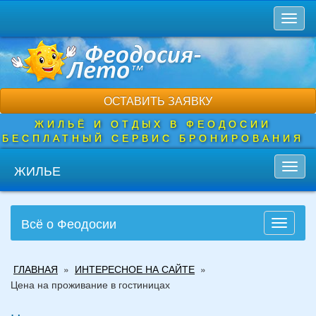
Перейти
Toggl
к
naviga
основному
содержанию
ОСТАВИТЬ ЗАЯВКУ
ЖИЛЬЁ И ОТДЫХ В ФЕОДОСИИ
БЕСПЛАТНЫЙ СЕРВИС БРОНИРОВАНИЯ
ЖИЛЬЕ
Toggl
navig
Всё о Феодосии
Toggle
navigati
Вы
ГЛАВНАЯ
»
ИНТЕРЕСНОЕ НА САЙТЕ
»
здесь
Цена на проживание в гостиницах