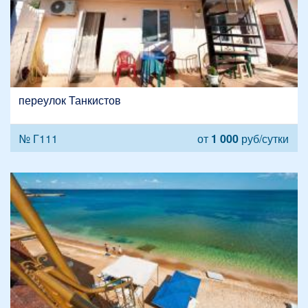
переулок Танкистов
№ Г111
от
1 000
руб/сутки