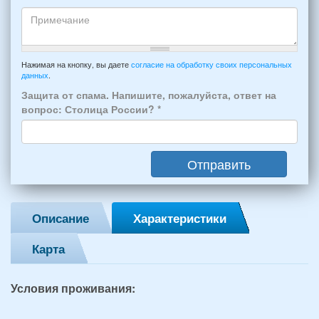
отдыха:
Кто
прибытия
будет
и
проживать
отъезда
-
Примечание
из
например:
Нажимая на кнопку, вы даете
согласие на обработку своих персональных
Феодосии:
данных
.
6
*
человек:
Защита от спама. Напишите, пожалуйста, ответ на
4
вопрос: Столица России?
*
взрослых
(2
мужчин,
Отправить
2
женщины)
и
2
Описание
Характеристики
детей
(возраст
Карта
7
и
12
Условия проживания:
лет):
*