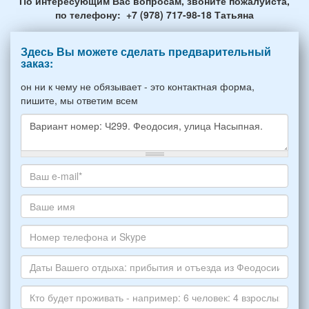
По интересующим Вас вопросам, звоните пожалуйста,
по телефону: +7 (978) 717-98-18 Татьяна
Здесь Вы можете сделать предварительный
заказ:
он ни к чему не обязывает - это контактная форма,
пишите, мы ответим всем
Какое
жилье
хотите
Ваш
снять,
адрес
укажите
электронной
Ваше
пожалуйста
почты
имя
НОМЕР
*
Номер
варианта:
телефона
*
и
Даты
Skype
Вашего