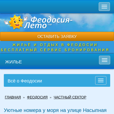
Перейти
Toggl
к
naviga
основному
содержанию
ОСТАВИТЬ ЗАЯВКУ
ЖИЛЬЁ И ОТДЫХ В ФЕОДОСИИ
БЕСПЛАТНЫЙ СЕРВИС БРОНИРОВАНИЯ
ЖИЛЬЕ
Toggl
navig
Всё о Феодосии
Toggle
navigati
Вы
ГЛАВНАЯ
»
ФЕОДОСИЯ
»
ЧАСТНЫЙ СЕКТОР
здесь
Уютные номера у моря на улице Насыпная