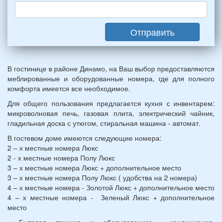
взрослых
(2
мужчин,
Отправить
2
женщины)
и
2
В гостинице в районе Динамо, на Ваш выбор предоставляются
детей
меблированные и оборудованные номера, где для полного
(возраст
комфорта имеется все необходимое.
7
и
Для общего пользования предлагается кухня с инвентарем:
12
микроволновая печь, газовая плита, электрический чайник,
лет):
гладильная доска с утюгом, стиральная машина - автомат.
*
В гостевом доме имеются следующие номера:
2 – х местные номера Люкс
2 - х местные номера Полу Люкс
3 – х местные номера Люкс + дополнительное место
3 – х местные номера Полу Люкс ( удобства на 2 номера)
4 – х местные номера - Золотой Люкс + дополнительное место
4 – х местные номера - Зеленый Люкс + дополнительное
место
• Бытовая техника и оборудование: кондиционер,