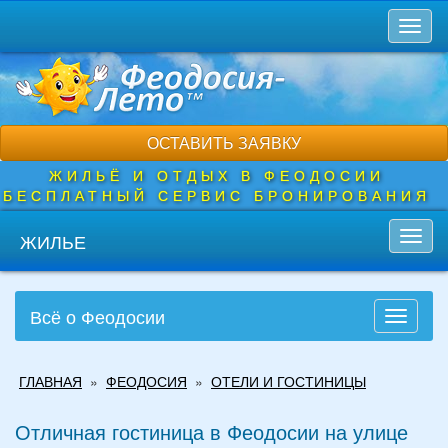
Перейти
Toggl
к
naviga
основному
содержанию
ОСТАВИТЬ ЗАЯВКУ
ЖИЛЬЁ И ОТДЫХ В ФЕОДОСИИ
БЕСПЛАТНЫЙ СЕРВИС БРОНИРОВАНИЯ
ЖИЛЬЕ
Toggl
navig
Всё о Феодосии
Toggle
navigati
Вы
ГЛАВНАЯ
»
ФЕОДОСИЯ
»
ОТЕЛИ И ГОСТИНИЦЫ
здесь
Отличная гостиница в Феодосии на улице