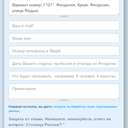
Какое
жилье
хотите
Ваш
снять,
адрес
укажите
электронной
Ваше
пожалуйста
почты
имя
НОМЕР
*
Номер
варианта:
телефона
*
и
Даты
Skype
Вашего
отдыха:
Кто
прибытия
будет
и
проживать
отъезда
-
Примечание
из
например:
Нажимая на кнопку, вы даете
согласие на обработку своих персональных
Феодосии:
данных
.
6
*
человек:
Защита от спама. Напишите, пожалуйста, ответ на
4
вопрос: Столица России?
*