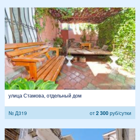
улица Стамова, отдельный дом
№ Д319
от
2 300
руб/сутки