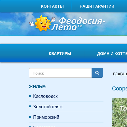
Перейти
КОНТАКТЫ
НАШИ ГАРАНТИИ
к
основному
содержанию
КВАРТИРЫ
ДОМА И КОТТ
Форма
Вы
ГЛАВН
поиска
здесь
Поиск
ЖИЛЬЕ:
Совре
Кисловодск
Золотой пляж
Приморский