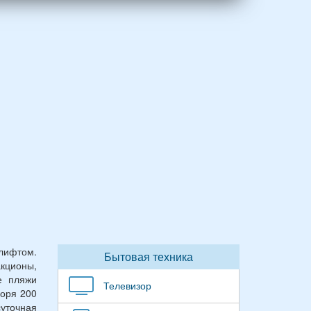
лифтом.
Бытовая техника
кционы,
е пляжи
Телевизор
моря 200
уточная