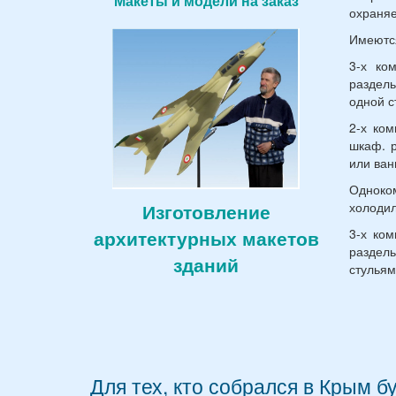
Макеты и модели на заказ
охраняе
Имеются
3-х ко
раздель
одной с
2-х ком
шкаф. р
или ван
Одноко
холодил
Изготовление
3-х ком
архитектурных макетов
раздель
зданий
стульям
Для тех, кто собрался в Крым б