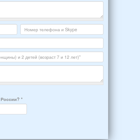
Номер
телефона
и
Skype
а России?
*