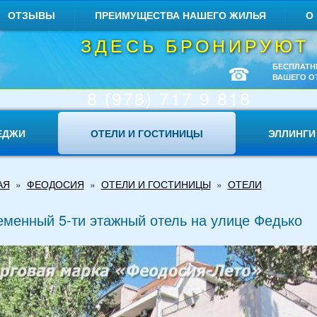
ОТЗЫВЫ
ПРЕИМУЩЕСТВА НАШЕГО ЖИЛЬЯ
О
ЗДЕСЬ БРОНИРУЮТ
☎
БЕСПЛАТН
ВАШЕГО О
8 (978) 717 9 818
ЕДЖИ
ОТЕЛИ И ГОСТИНИЦЫ
ЭЛЛИНГИ
АЯ
»
ФЕОДОСИЯ
»
ОТЕЛИ И ГОСТИНИЦЫ
»
ОТЕЛИ
менный 5-ти этажный отель на улице Федько