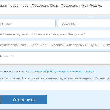
е
е
те
Ваше
,
с
имя
ите
тронной
луйста
ы
го
ЕР
ха:
анта:
ытия
т
ивать
зда
ечание
имер:
я на кнопку, вы даете
согласие на обработку своих персональных данных
.
осии:
та от спама. Напишите, пожалуйста, ответ на вопрос: Столиц
век:
слых
Отправить
ин,