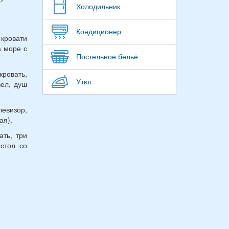
Холодильник
Кондиционер
кровати
а море с
Постельное бельё
кровать,
Утюг
зел, душ
евизор,
ая).
ать, три
 стол со