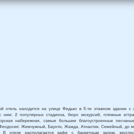
ины)
й
раст
ый отель находится на улице Федько в 5-ти этажном здании с 
с ним: 2 популярных стадиона, бюро экскурсий, пляжные аттра
орская набережная, самые большие благоустроенные песчаны
Феодосия: Жемчужный, Баунти, Жажда, Атнантик. Семейный, до 
. В отеле располагается кафе с банкетным залом, круглос