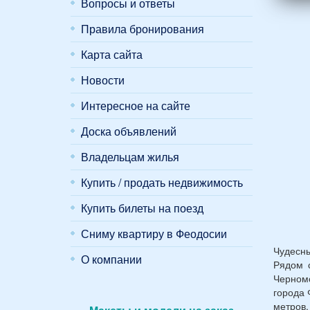
женщ
Вопросы и ответы
и
Правила бронирования
2
дете
Карта сайта
(воз
7
Новости
и
12
Интересное на сайте
лет):
*
Доска объявлений
Владельцам жилья
Купить / продать недвижимость
Купить билеты на поезд
Сниму квартиру в Феодосии
Чудесн
О компании
Рядом 
Черном
города 
метров