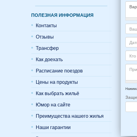
ПОЛЕЗНАЯ ИНФОРМАЦИЯ
Како
Контакты
жиль
хоти
Отзывы
Ваш
снять
адре
Трансфер
укаж
элек
Даты
пожа
почт
Ваше
Как доехать
НОМ
*
отды
Кто
вари
приб
буде
Расписание поездов
*
и
прож
отъе
Цены на продукты
-
Прим
из
напр
Нажима
Как выбрать жильё
Феод
6
Защи
*
чело
Юмор на сайте
4
взро
Преимущества нашего жилья
(2
мужч
Наши гарантии
2