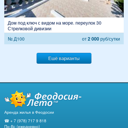
Дом под ключ с видом на море. переулок 30
Стрелковой дивизии
№ Д100
от
2 000
руб/сутки
Ешё варианты
Аренда жилья в Феодосии
☎ + 7 (978) 717 9 818
Пн-Вс (ежедневно)