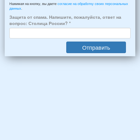
Примечание
из
например:
Нажимая на кнопку, вы даете
согласие на обработку своих персональных
Феодосии:
данных
.
6
*
человек:
Защита от спама. Напишите, пожалуйста, ответ на
4
вопрос: Столица России?
*
взрослых
(2
мужчин,
Отправить
2
женщины)
и
2
детей
(возраст
7
и
12
лет):
*