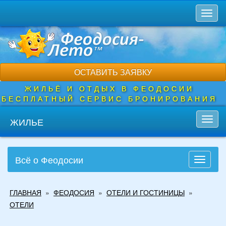
Перейти
Toggl
к
naviga
основному
содержанию
ОСТАВИТЬ ЗАЯВКУ
ЖИЛЬЁ И ОТДЫХ В ФЕОДОСИИ
БЕСПЛАТНЫЙ СЕРВИС БРОНИРОВАНИЯ
ЖИЛЬЕ
Toggl
navig
Всё о Феодосии
Toggle
navigati
Вы
ГЛАВНАЯ
»
ФЕОДОСИЯ
»
ОТЕЛИ И ГОСТИНИЦЫ
»
здесь
ОТЕЛИ