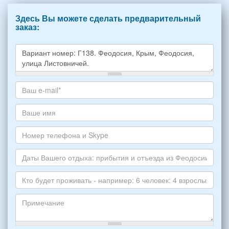
Здесь Вы можете сделать предварительный
заказ:
Какое
жилье
хотите
Ваш
снять,
адрес
укажите
электронной
Ваше
пожалуйста
почты
имя
НОМЕР
*
Номер
варианта:
телефона
*
и
Даты
Skype
Вашего
отдыха:
Кто
прибытия
будет
и
проживать
отъезда
-