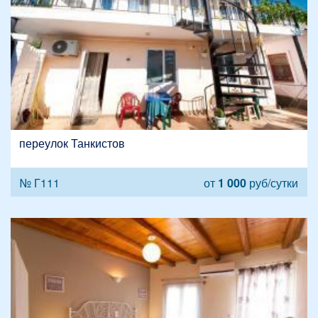
переулок Танкистов
№ Г111
от
1 000
руб/сутки