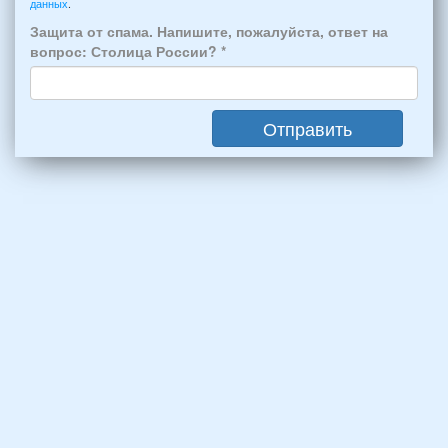
Феодосии:
данных
.
6
*
человек:
Защита от спама. Напишите, пожалуйста, ответ на
4
вопрос: Столица России?
*
взрослых
(2
мужчин,
Отправить
2
женщины)
и
2
детей
(возраст
7
и
12
лет):
*