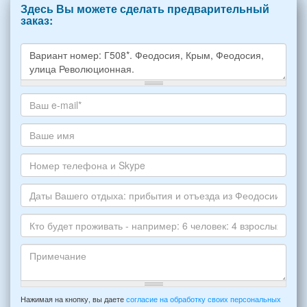
Здесь Вы можете сделать предварительный
заказ:
Какое
жилье
хотите
Ваш
снять,
адрес
укажите
электронной
Ваше
пожалуйста
почты
имя
НОМЕР
*
Номер
варианта:
телефона
*
и
Даты
Skype
Вашего
отдыха:
Кто
прибытия
будет
и
проживать
отъезда
-
Примечание
из
например:
Нажимая на кнопку, вы даете
согласие на обработку своих персональных