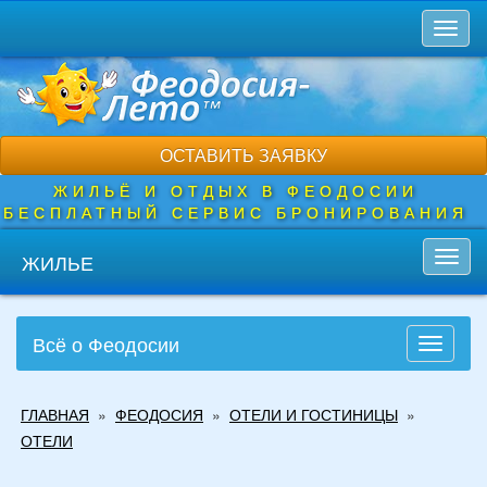
Перейти
Toggl
к
naviga
основному
содержанию
ОСТАВИТЬ ЗАЯВКУ
ЖИЛЬЁ И ОТДЫХ В ФЕОДОСИИ
БЕСПЛАТНЫЙ СЕРВИС БРОНИРОВАНИЯ
ЖИЛЬЕ
Toggl
navig
Всё о Феодосии
Toggle
navigati
Вы
ГЛАВНАЯ
»
ФЕОДОСИЯ
»
ОТЕЛИ И ГОСТИНИЦЫ
»
здесь
ОТЕЛИ