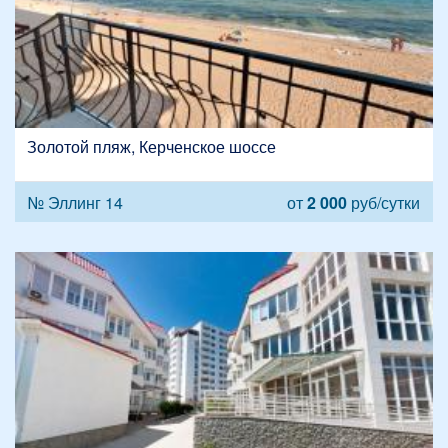
Золотой пляж, Керченское шоссе
№ Эллинг 14
от
2 000
руб/сутки